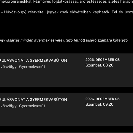
ekprogramokkal, kézműves foglalkozással, arcfestéssel és ízletes harapniva
– Hűvösvölgy) részvételi jegyek csak elővételben kaphatók. Fel és les
jegyvásárlás minden gyermek és vele utazó felnőtt kísérő számára kötelező.
2026. DECEMBER 05.
KULÁSVONAT A GYERMEKVASÚTON
Szombat, 08:20
vösvölgy - Gyermekvasút
2026. DECEMBER 05.
KULÁSVONAT A GYERMEKVASÚTON
Szombat, 09:20
vösvölgy - Gyermekvasút