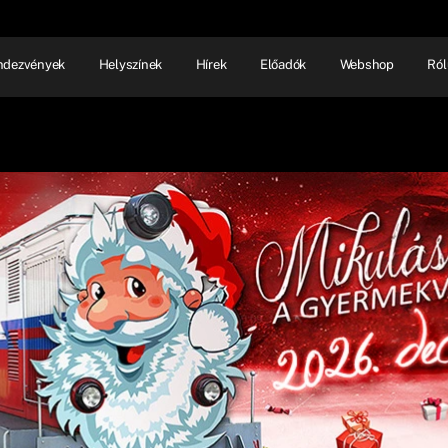
ndezvények
Helyszínek
Hírek
Előadók
Webshop
Ról
NHÁZ
ELŐADÓI EST
SHOW