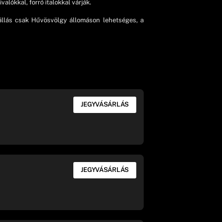
lókkal, forró italokkal várják.
zállás csak Hűvösvölgy állomáson lehetséges, a
JEGYVÁSÁRLÁS
JEGYVÁSÁRLÁS