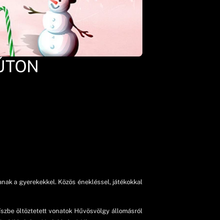
ÚTON
nak a gyerekekkel. Közös énekléssel, játékokkal
szbe öltöztetett vonatok Hűvösvölgy állomásról