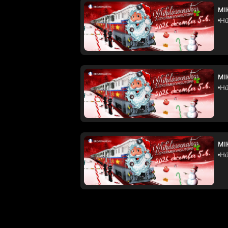
MI
Hű
MI
Hű
MI
Hű