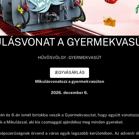
ULÁSVONAT A GYERMEKVAS
HŰVÖSVÖLGY - GYERMEKVASÚT
JEGYVÁSÁRLÁS
Mikulásvonatozz a gyermekvasúton
2026. december 6.
én és 6-án ismét birtokba veszik a Gyermekvasutat, hogy együtt vonatozza
nak a Mikulással, aki kis csomaggal ajándékoz meg minden gyereket.
pszerűségnek örvend a város egyik legszebb kerületében. Az adventi dí