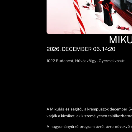
MIK
2026. DECEMBER 06. 14:20
1022
Budapest
, Hűvösvölgy - Gyermekvasút
A Mikulás és segítői, a krampuszok december 5-
várják a kicsiket, akik személyesen találkozhat
A hagyományőrző program évről évre növekvő né