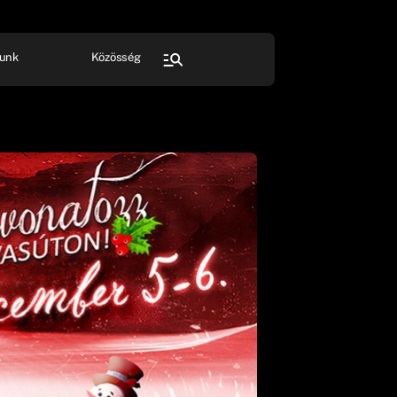
unk
Közösség
FESZTIVÁL
SPORT
Összes rendezvény