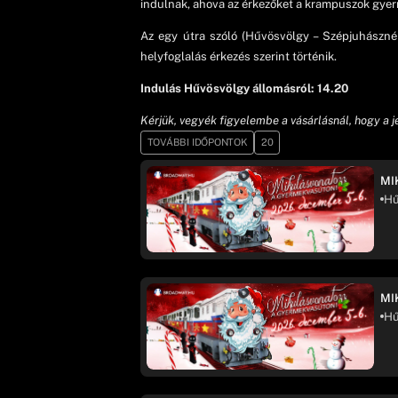
indulnak, ahova az érkezőket a krampuszok gyerm
Az egy útra szóló (Hűvösvölgy – Szépjuhászné 
helyfoglalás érkezés szerint történik.
Indulás Hűvösvölgy állomásról: 14.20
Kérjük, vegyék figyelembe a vásárlásnál, hogy a 
TOVÁBBI IDŐPONTOK
20
MI
Hű
MI
Hű