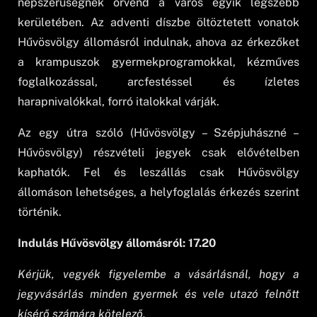
népszerűségnek örvend a város egyik legszebb
kerületében. Az adventi díszbe öltöztetett vonatok
Hűvösvölgy állomásról indulnak, ahova az érkezőket
a krampuszok gyermekprogramokkal, kézműves
foglalkozással, arcfestéssel és ízletes
harapnivalókkal, forró italokkal várják.
Az egy útra szóló (Hűvösvölgy – Szépjuhászné –
Hűvösvölgy) részvételi jegyek csak elővételben
kaphatók. Fel és leszállás csak Hűvösvölgy
állomáson lehetséges, a helyfoglalás érkezés szerint
történik.
Indulás Hűvösvölgy állomásról: 17.20
Kérjük, vegyék figyelembe a vásárlásnál, hogy a
jegyvásárlás minden gyermek és vele utazó felnőtt
kísérő számára kötelező.