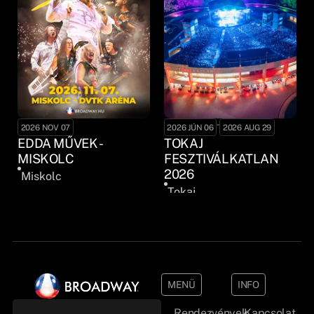
-
2026 NOV 07
2026 JÚN 06
2026 AUG 29
EDDA MŰVEK -
TOKAJ
MISKOLC
FESZTIVÁLKATLAN
2026
Miskolc
Tokaj
MENÜ
INFO
Rendezvények
Kapcsolat