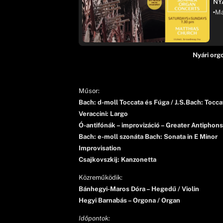
NY
Má
Nyári or
Műsor:
Bach: d-moll Toccata és Fúga / J.S.Bach: Tocca
Veraccini: Largo
Ó-antifónák – improvizáció – Greater Antiphons
Bach: e-moll szonáta Bach: Sonata in E Minor
Improvisation
Csajkovszkij: Kanzonetta
Közreműködik:
Bánhegyi-Maros Dóra – Hegedű / Violin
Hegyi Barnabás – Orgona / Organ
Időpontok: