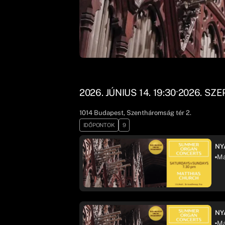
2026. JÚNIUS 14. 19:30
2026. SZE
-
1014
Budapest
, Szentháromság tér 2.
IDŐPONTOK
9
NY
Má
NY
Má