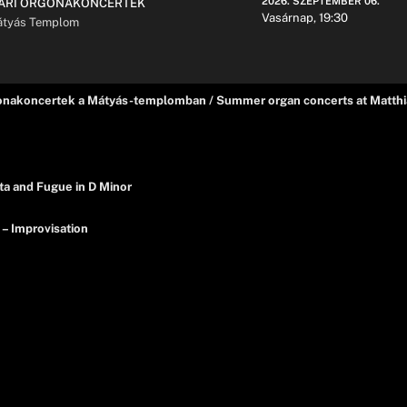
2026. SZEPTEMBER 06.
ÁRI ORGONAKONCERTEK
Vasárnap, 19:30
tyás Templom
gonakoncertek a Mátyás-templomban / Summer organ concerts at Matthi
ta and Fugue in D Minor
 – Improvisation