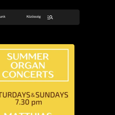
unk
Közösség
FESZTIVÁL
SPORT
Összes rendezvény