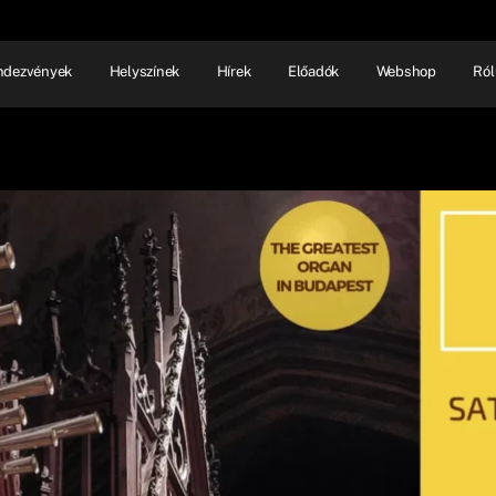
ndezvények
Helyszínek
Hírek
Előadók
Webshop
Ról
NHÁZ
ELŐADÓI EST
SHOW