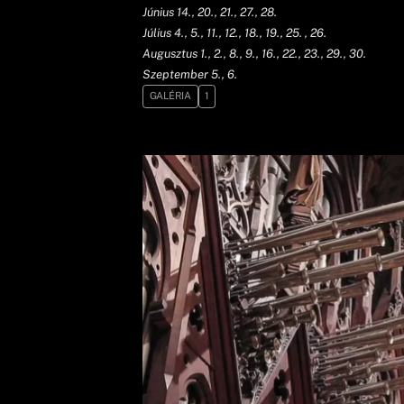
Június 14., 20., 21., 27., 28.
Július 4., 5., 11., 12., 18., 19., 25. , 26.
Augusztus 1., 2., 8., 9., 16., 22., 23., 29., 30.
Szeptember 5., 6.
GALÉRIA
1