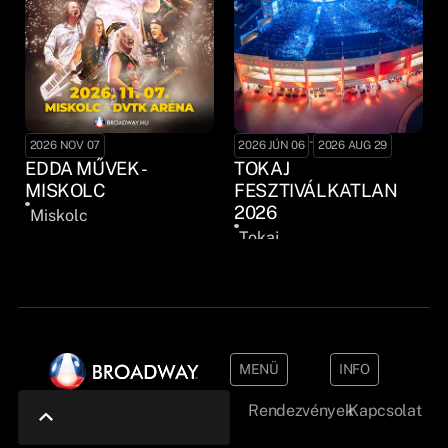
-
2026 NOV 07
2026 JÚN 06
2026 AUG 29
EDDA MŰVEK -
TOKAJ
MISKOLC
FESZTIVÁLKATLAN
2026
Miskolc
Tokaj
MENÜ
INFO
Rendezvények
Kapcsolat