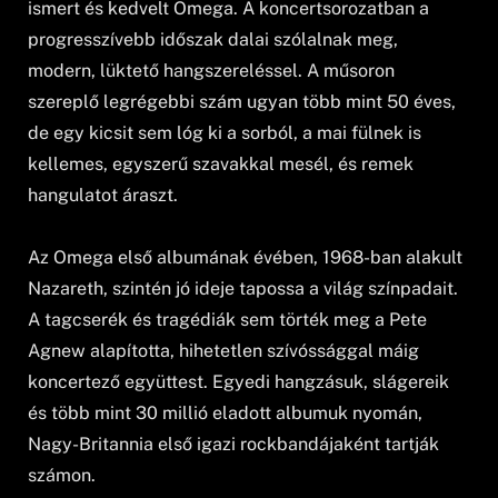
ismert és kedvelt Omega. A koncertsorozatban a
progresszívebb időszak dalai szólalnak meg,
modern, lüktető hangszereléssel. A műsoron
szereplő legrégebbi szám ugyan több mint 50 éves,
de egy kicsit sem lóg ki a sorból, a mai fülnek is
kellemes, egyszerű szavakkal mesél, és remek
hangulatot áraszt.
Az Omega első albumának évében, 1968-ban alakult
Nazareth, szintén jó ideje tapossa a világ színpadait.
A tagcserék és tragédiák sem törték meg a Pete
Agnew alapította, hihetetlen szívóssággal máig
koncertező együttest. Egyedi hangzásuk, slágereik
és több mint 30 millió eladott albumuk nyomán,
Nagy-Britannia első igazi rockbandájaként tartják
számon.