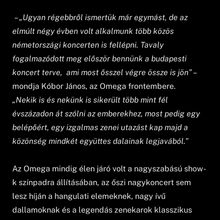
– „Ugyan régebbről ismertük már egymást, de az
elmúlt négy évben volt alkalmunk több közös
németországi koncerten is fellépni. Tavaly
fogalmazódott meg először bennünk a budapesti
koncert terve, ami most ősszel végre össze is jön” –
mondja Kóbor János, az Omega frontembere.
„Nekik is és nekünk is sikerült több mint fél
évszázadon át szólni az emberekhez, most pedig egy
belépőért, egy izgalmas zenei utazást kap majd a
közönség mindkét együttes dalainak legjavából.”
Az Omega mindig élen járó volt a nagyszabású show-
k színpadra állításában, az őszi nagykoncert sem
lesz híján a hangulati elemeknek, nagy ívű
dallamoknak és a legendás zenekarok klasszikus