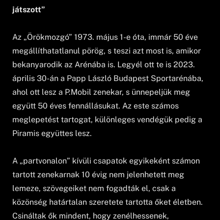
játszott”
Az „Örökmozgó” 1973. május 1-e óta, immár 50 éve
megállíthatatlanul pörög, s teszi azt most is, amikor
bekanyarodik az Arénába is. Legyél ott te is 2023.
április 30-án a Papp László Budapest Sportarénába,
ahol ott lesz a P.Mobil zenekar, s ünnepeljük meg
együtt 50 éves fennállásukat. Az este számos
meglepetést tartogat, különleges vendégük pedig a
Piramis együttes lesz.
A „partvonalon” kívüli csapatok egyikeként számon
tartott zenekarnak 10 évig nem jelenhetett meg
lemeze, szövegeiket nem fogadták el, csak a
közönség határtalan szeretete tartotta őket életben.
Csináltak ők mindent, hogy zenélhessenek,