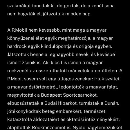
szakmákat tanultak ki, dolgoztak, de a zenét soha
nem hagyták el, játszottak minden nap.
A P.Mobil nem kevesebb, mint maga a magyar
könnyűzenei élet egyik meghatározója, a magyar
hardrock egyik kiindulópontja és origója egyben.
Játszottak benne a legnagyobb nevek, és kevésbé
ismert zsenik is. Aki kicsit is ismeri a magyar
rockzenét az összefuthatott már velük úton-útfélen. A
P.Mobil sosem volt egy átlagos zenekar: írtak szvitet
a magyar őstörténetről, ledöntötték a magyar falat,
megnyitották a Budapest Sportcsarnokot,
elbúcsúztatták a Budai Ifiparkot, turnéztak a Dunán,
jótékonykodtak beteg emberekért, természeti
katasztrófa áldozataiért és oktatási intézményekért,
alapítottak Rockmúzeumot is. Nyolc nagylemezükkel