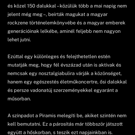
és közel 150 dalukkal – közülük több a mai napig nem
jelent még meg –, beírták magukat a magyar
rockzene történelemkönyvébe és a magyar emberek
generációinak lelkébe, aminél feljebb nem nagyon
lehet jutni.
Ezúttal egy különleges és felejthetetlen estén
mutatják meg, hogy fél évszázad után is aktívak és
nemcsak egy nosztalgiabulira várják a közönséget,
hanem egy egészestés életműkoncertre, ősi dalokkal
és persze vadonatúj szerzeményekkel egyaránt a
műsorban.
A színpadot a Piramis melegíti be, akiket szintén nem
kell bemutatni. Ez a párosítás már többször játszott
együtt a hőskorban, s teszik ezt napjainkban is.