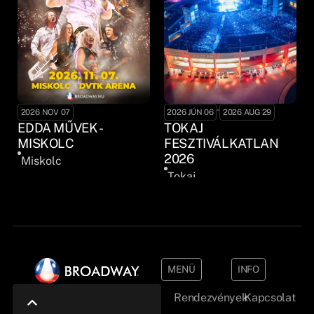
-
2026 NOV 07
2026 JÚN 06
2026 AUG 29
EDDA MŰVEK -
TOKAJ
MISKOLC
FESZTIVÁLKATLAN
2026
Miskolc
Tokaj
MENÜ
INFO
Rendezvények
Kapcsolat