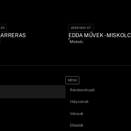
 20
2026 NOV 07
CARRERAS
EDDA MŰVEK - MISKOLC
t
Miskolc
MENÜ
Rendezvények
Helyszínek
Városok
Előadók