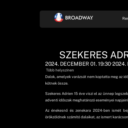
Re
KONCERT, ZENE
SZÍ
SZEKERES ADR
2024. DECEMBER 01. 19:30
2024.
-
Több helyszínen
Dalok, amelyek varázsát nem koptatta meg az idő
kötnek össze.
Szekeres Adrien 15 éve viszi el az ünnep legsze
adventi időszak meghatározó eseményei napjain
Az énekesnő és zenekara 2024-ben ismét bejár
örökzöldnek számító dalaikat, az ismert karácso