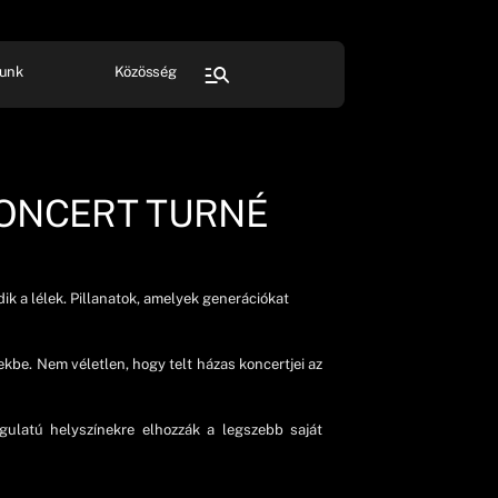
unk
Közösség
FESZTIVÁL
SPORT
Összes rendezvény
KONCERT TURNÉ
k a lélek. Pillanatok, amelyek generációkat
kbe. Nem véletlen, hogy telt házas koncertjei az
gulatú helyszínekre elhozzák a legszebb saját