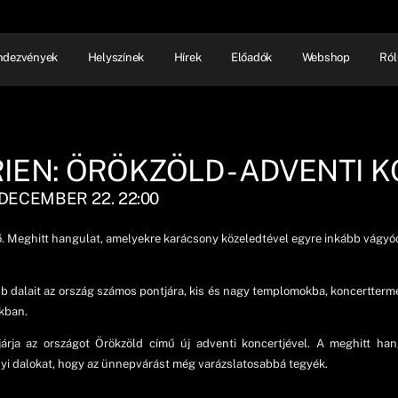
ndezvények
Helyszínek
Hírek
Előadók
Webshop
Ról
NHÁZ
ELŐADÓI EST
SHOW
IEN: ÖRÖKZÖLD - ADVENTI 
 DECEMBER 22. 22:00
. Meghitt hangulat, amelyekre karácsony közeledtével egyre inkább vágyódi
bb dalait az ország számos pontjára, kis és nagy templomokba, koncertterme
kban.
ja az országot Örökzöld című új adventi koncertjével. A meghitt han
nyi dalokat, hogy az ünnepvárást még varázslatosabbá tegyék.