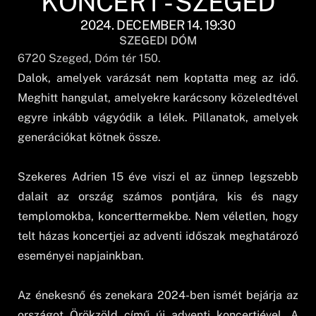
KONCERT - SZEGED
2024. DECEMBER 14. 19:30
SZEGEDI DÓM
6720
Szeged
, Dóm tér 150.
Dalok, amelyek varázsát nem koptatta meg az idő.
Meghitt hangulat, amelyekre karácsony közeledtével
egyre inkább vágyódik a lélek. Pillanatok, amelyek
generációkat kötnek össze.
Szekeres Adrien 15 éve viszi el az ünnep legszebb
dalait az ország számos pontjára, kis és nagy
templomokba, koncerttermekbe. Nem véletlen, hogy
telt házas koncertjei az adventi időszak meghatározó
eseményei napjainkban.
Az énekesnő és zenekara 2024-ben ismét bejárja az
országot Örökzöld című új adventi koncertjével. A