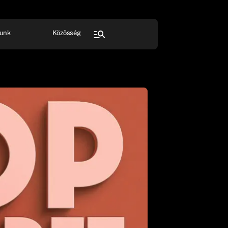
unk
Közösség
FESZTIVÁL
SPORT
Összes rendezvény