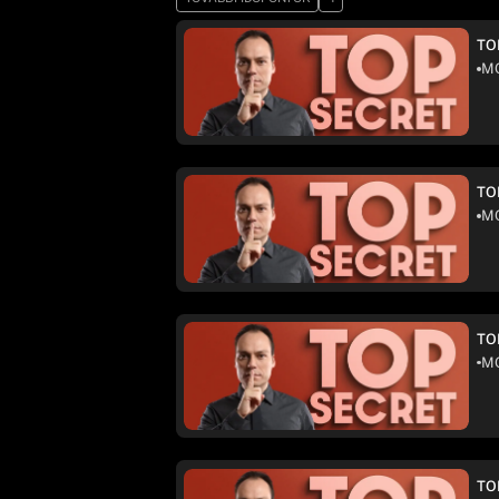
TO
MO
TO
MO
TO
MO
TO