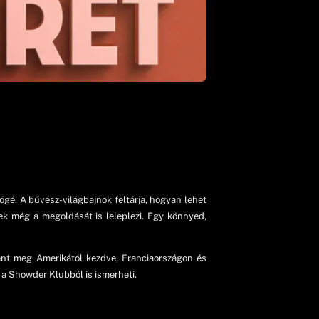
é. A bűvész-világbajnok feltárja, hogyan lehet
ek még a megoldását is leleplezi. Egy könnyed,
ent meg Amerikától kezdve, Franciaországon és
 a Showder Klubból is ismerheti.