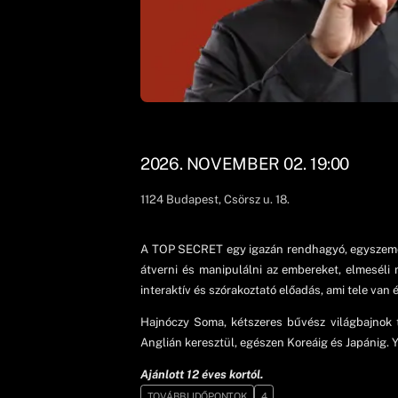
2026. NOVEMBER 02. 19:00
1124
Budapest
, Csörsz u. 18.
A TOP SECRET egy igazán rendhagyó, egyszemély
átverni és manipulálni az embereket, elmeséli
interaktív és szórakoztató előadás, ami tele v
Hajnóczy Soma, kétszeres bűvész világbajnok 
Anglián keresztül, egészen Koreáig és Japánig. 
Ajánlott 12 éves kortól.
TOVÁBBI IDŐPONTOK
4