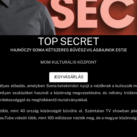
TOP SECRET
HAJNÓCZY SOMA KÉTSZERES BŰVÉSZ-VILÁGBAJNOK ESTJE
MOM KULTURÁLIS KÖZPONT
JEGYVÁSÁRLÁS
es előadás, amelyben Soma betekintést nyújt a nézőknek a kulisszák mög
 milyen eszközöket használ a közönség megvezetésére, és néhány trükkn
an érdekességgel és meghökkentő mutatványokkal.
több, mint 40 ország közönségét bűvölte el. Számtalan TV showban jel
YouTube videóit több, mint 100 milliószor nézték meg, de a magyar közönség