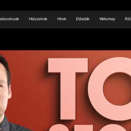
ndezvények
Helyszínek
Hírek
Előadók
Webshop
Ról
NHÁZ
ELŐADÓI EST
SHOW