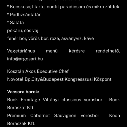
* Kecskesajt tarte, confit paradicsom és mikro zöldek
* Padlizsántatár
* Saláta
pékáru, sós vaj
fehér bor, vörös bor, rozé, ásványvíz, kávé
Vegetáriánus menü kérésre rendelhető,
info@argosart.hu
Kosztán Ákos Executive Chef
Novotel Bp.City&Budapest Kongresszusi Központ
Vacsora borok:
Bock Ermitage Villányi classicus vörösbor – Bock
Borászat Kft.
Prémium Cabernet Sauvignon vörösbor – Koch
Borászak Kft.