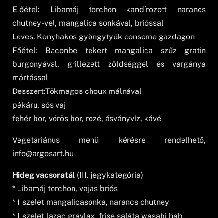
Előétel: Libamáj torchon kandírozott narancs
chutney-vel, mangalica sonkával, brióssal
Leves: Konyhakos gyöngytyúk consome gazdagon
Főétel: Baconbe tekert mangalica szűz gratin
burgonyával, grillezett zöldséggel és vargánya
mártással
Desszert:Tökmagos choux málnával
pékáru, sós vaj
fehér bor, vörös bor, rozé, ásványvíz, kávé
Vegetáriánus menü kérésre rendelhető,
info@argosart.hu
Hideg vacsoratál
(III. jegykategória)
* Libamáj torchon, vajas briós
* 1 szelet mangalicasonka, narancs chutney
* 1 szelet lazac gravlax, frise saláta wasabi hab