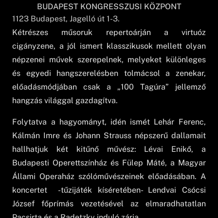
BUDAPEST KONGRESSZUSI KÖZPONT
1123
Budapest
, Jagelló út 1-3.
Kétrészes műsoruk repertoárján a virtuóz
cigányzene, a jól ismert klasszikusok mellett olyan
népzenei művek szerepelnek, melyeket különleges
és egyedi hangszerelésben tolmácsol a zenekar,
előadásmódjában csak a „100 Tagúra” jellemző
hangzás világgal gazdagítva.
Folytatva a hagyományt, idén ismét Lehár Ferenc,
Kálmán Imre és Johann Strauss népszerű dallamait
hallhatjuk két kitűnő művész: Lévai Enikő, a
Budapesti Operettszínház és Fülep Máté, a Magyar
Állami Operaház szólóművészeinek előadásában. A
koncertet -tűzijáték kíséretében- Lendvai Csócsi
József főprímás vezetésével az elmaradhatatlan
Pacsirta és a Radetzky induló zárja.