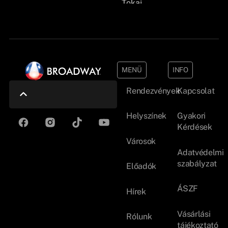
Tokaj
MENÜ
INFO
Rendezvények
Kapcsolat
Helyszínek
Gyakori
Kérdések
Városok
Adatvédelmi
szabályzat
Előadók
ÁSZF
Hírek
Vásárlási
Rólunk
tájékoztató