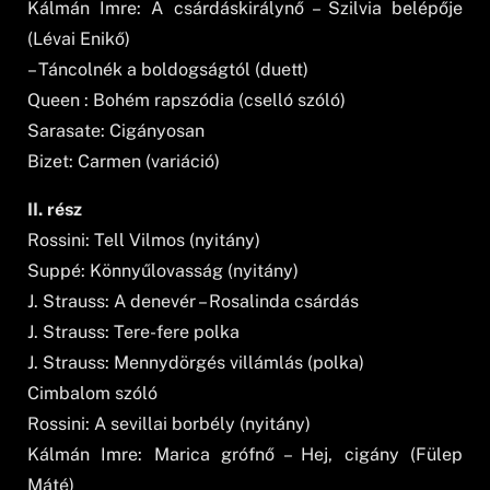
Kálmán Imre: A csárdáskirálynő – Szilvia belépője
(Lévai Enikő)
– Táncolnék a boldogságtól (duett)
Queen : Bohém rapszódia (cselló szóló)
Sarasate: Cigányosan
Bizet: Carmen (variáció)
II. rész
Rossini: Tell Vilmos (nyitány)
Suppé: Könnyűlovasság (nyitány)
J. Strauss: A denevér – Rosalinda csárdás
J. Strauss: Tere-fere polka
J. Strauss: Mennydörgés villámlás (polka)
Cimbalom szóló
Rossini: A sevillai borbély (nyitány)
Kálmán Imre: Marica grófnő – Hej, cigány (Fülep
Máté)