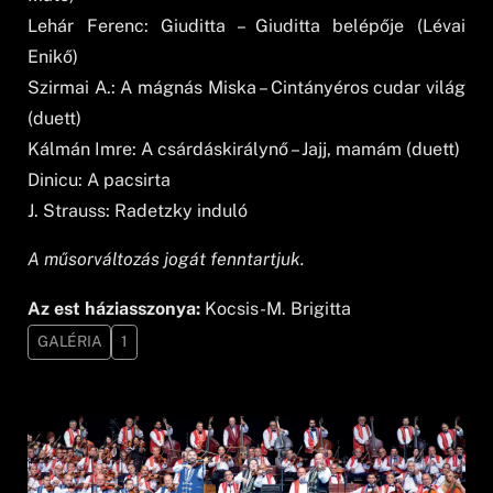
Lehár Ferenc: Giuditta – Giuditta belépője (Lévai
Enikő)
Szirmai A.: A mágnás Miska – Cintányéros cudar világ
(duett)
Kálmán Imre: A csárdáskirálynő – Jajj, mamám (duett)
Dinicu: A pacsirta
J. Strauss: Radetzky induló
A műsorváltozás jogát fenntartjuk.
Az est háziasszonya:
Kocsis-M. Brigitta
GALÉRIA
1