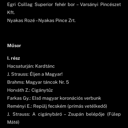
Egri Csillag Superior fehér bor – Varsányi Pincészet
Kft.
Nyakas Rozé – Nyakas Pince Zrt.
Műsor
I. rész
Hacsaturján: Kardtánc
J. Strauss: Éljen a Magyar!
Brahms: Magyar táncok Nr. 5
Horváth Z.: Cigánytűz
Farkas Gy.: Első magyar koronációs verbunk
Reményi E.: Repülj fecském (prímás vetélkedő)
J. Strauss: A cigánybáró – Zsupán belépője (Fülep
Máté)