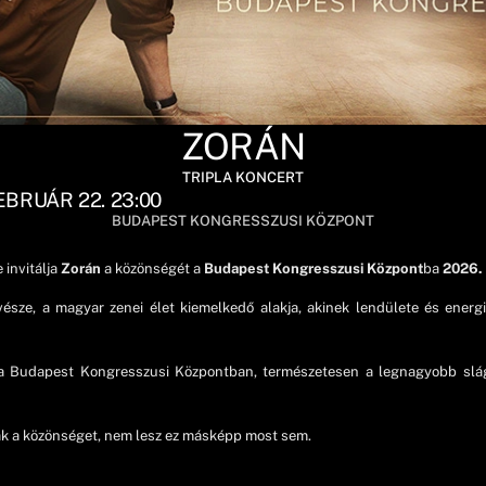
ZORÁN
TRIPLA KONCERT
EBRUÁR 22. 23:00
BUDAPEST KONGRESSZUSI KÖZPONT
 invitálja
Zorán
a közönségét a
Budapest Kongresszusi Központ
ba
2026. 
sze, a magyar zenei élet kiemelkedő alakja, akinek lendülete és energiá
ra a Budapest Kongresszusi Központban, természetesen a legnagyobb slá
ák a közönséget, nem lesz ez másképp most sem.