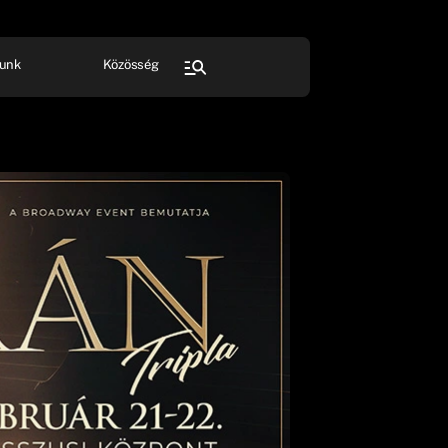
unk
Közösség
FESZTIVÁL
SPORT
Összes rendezvény