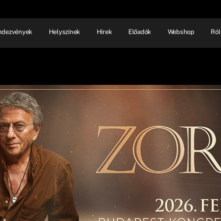
ndezvények
Helyszínek
Hírek
Előadók
Webshop
Ról
NHÁZ
ELŐADÓI EST
SHOW