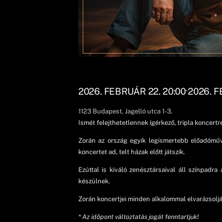
2026. FEBRUÁR 22. 20:00
2026. F
-
1123
Budapest
, Jagelló utca 1-3.
Ismét felejthetetlennek ígérkező, tripla koncertre
Zorán az ország egyik legismertebb előadóművé
koncertet ad, telt házak előtt játszik.
Ezúttal is kiváló zenésztársaival áll színpad
készülnek.
Zorán koncertjei minden alkalommal elvarázsolj
* Az időpont változtatás jogát fenntartjuk!