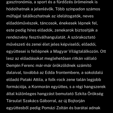
gasztronómia, a sport és a fürdőzés örömeinek is
hódolhatnak a jelenlévők. Több színpadon számos
műfajjal találkozhatnak az idelátogatók, neves
előadóművészek, táncosok, énekesek lépnek fel,
este pedig híres előadók, zenekarok biztosítják a
rendezvény fesztiválhangulatát. A szórakoztató
művészeti és zenei élet jeles képviselői, előadói,
együttesei is fellépnek a Magyar Világtalálkozón. Ott
lesz az előadásokat meglehetősen ritkán vállaló
Demjén Ferenc már-már örökzöldnek számító
dalaival, továbbá az Edda frontembere, a sokoldalú
előadó Pataki Attila, a folk-rock zene talán legjobb
formációja, a Kormorán együttes, s a régi hangszerek
által különleges hangzást bemutató Szkíta Örökség
Társulat Szakács Gáborral, az új Bojtorján
együttesből pedig Pomázi Zoltán és barátai adnak