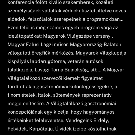
konferencia fölött kiváló szakemberek, közéleti
személyiségek vállaltak védnöki tisztet, illetve neves
előadók, felszólalók szerepelnek a programokban…
Ezen felül is még számos egyéb program várja az
idelátogatókat: Magyarok Világszépe verseny ,
Magyar Falusi Lagzi műsor, Magyarország-Balaton
válogatott öregfiúk mérkőzés, Magyarok Világkupája
kispályás labdarugótorna, veterán autósok
találkozója, Lovagi Torna Bajnokság, stb… A Magyar
Világtalálkozó szervezői kiemelt figyelmet
fordítottak a gasztronómiai különlegességekre, a
finom ételek, italok, sütemények reprezentatív
megjelenítésére. A Világtalálkozó gasztronómiai
koncepciójának egyik célja, hogy hagyományos
értékeinket felelevenítse. Vendégeink Erdély,
Felvidék, Kárpátalja, Újvidék ízeibe kóstolhatnak