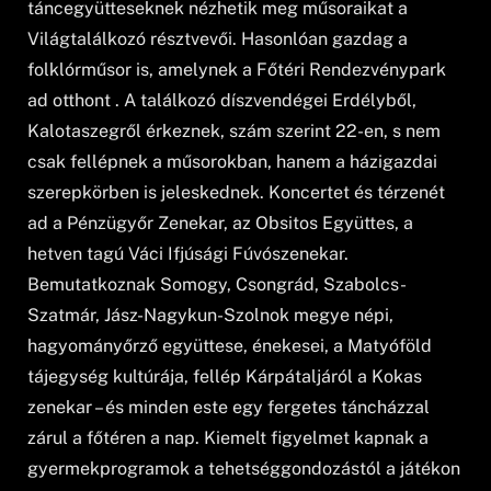
táncegyütteseknek nézhetik meg műsoraikat a
Világtalálkozó résztvevői. Hasonlóan gazdag a
folklórműsor is, amelynek a Főtéri Rendezvénypark
ad otthont . A találkozó díszvendégei Erdélyből,
Kalotaszegről érkeznek, szám szerint 22-en, s nem
csak fellépnek a műsorokban, hanem a házigazdai
szerepkörben is jeleskednek. Koncertet és térzenét
ad a Pénzügyőr Zenekar, az Obsitos Együttes, a
hetven tagú Váci Ifjúsági Fúvószenekar.
Bemutatkoznak Somogy, Csongrád, Szabolcs-
Szatmár, Jász-Nagykun-Szolnok megye népi,
hagyományőrző együttese, énekesei, a Matyóföld
tájegység kultúrája, fellép Kárpátaljáról a Kokas
zenekar – és minden este egy fergetes táncházzal
zárul a főtéren a nap. Kiemelt figyelmet kapnak a
gyermekprogramok a tehetséggondozástól a játékon