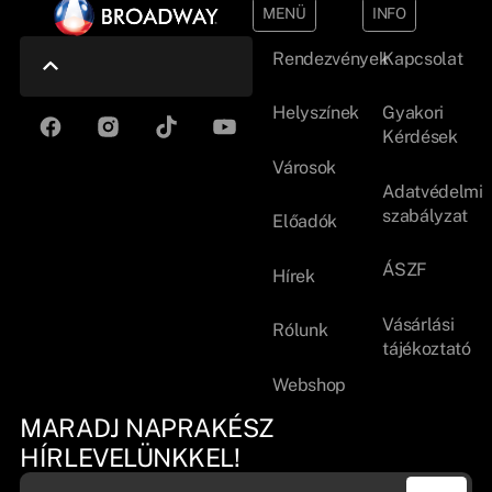
MENÜ
INFO
Rendezvények
Kapcsolat
Helyszínek
Gyakori
Kérdések
Városok
Adatvédelmi
szabályzat
Előadók
ÁSZF
Hírek
Vásárlási
Rólunk
tájékoztató
Webshop
MARADJ NAPRAKÉSZ
HÍRLEVELÜNKKEL!