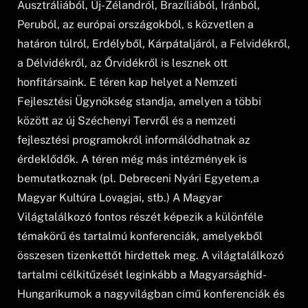
Ausztráliából, Új-Zélandról, Brazíliából, Iránból,
Peruból, az európai országokból, s közvetlen a
határon túlról, Erdélyből, Kárpátaljáról, a Felvidékről,
a Délvidékről, az Őrvidékről is lesznek ott
honfitársaink. E téren kap helyet a Nemzeti
Fejlesztési Ügynökség standja, amelyen a többi
között az új Széchenyi Tervről és a nemzeti
fejlesztési programokról informálódhatnak az
érdeklődők. A téren még más intézmények is
bemutatkoznak (pl. Debreceni Nyári Egyetem,a
Magyar Kultúra Lovagjai, stb.) A Magyar
Világtalálkozó fontos részét képezik a különféle
témakörű és tartalmú konferenciák, amelyekből
összesen tizenkettőt hirdettek meg. A világtalálkozó
tartalmi célkitűzését leginkább a Magyarsághíd-
Hungarikumok a nagyvilágban című konferenciák és