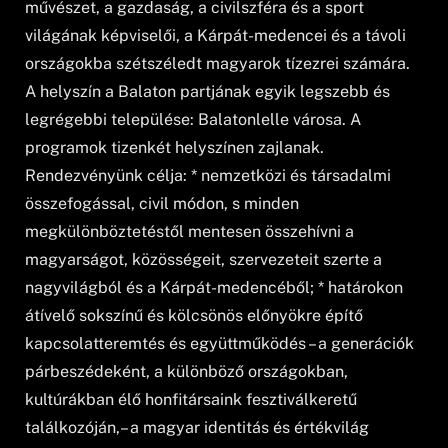
művészet, a gazdaság, a civilszféra és a sport
világának képviselői, a Kárpát-medencei és a távoli
országokba szétszéledt magyarok tízezrei számára.
A helyszín a Balaton partjának egyik legszebb és
legrégebbi települése: Balatonlelle városa. A
programok tizenkét helyszínen zajlanak.
Rendezvényünk célja: * nemzetközi és társadalmi
összefogással, civil módon, s minden
megkülönböztetéstől mentesen összehívni a
magyarságot, közösségeit, szervezeteit szerte a
nagyvilágból és a Kárpát-medencéből; * határokon
átívelő sokszínű és kölcsönös előnyökre építő
kapcsolatteremtés és együttműködés – a generációk
párbeszédeként, a különböző országokban,
kultúrákban élő honfitársaink fesztiválkeretű
találkozóján,– a magyar identitás és értékvilág