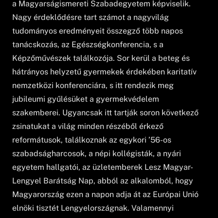
a Magyarságismereti Szabadegyetem képviselik.
Nagy érdeklődésre tart számot a nagyvilág
tudományos eredményeit összegző több napos
tanácskozás, az Egészségkonferencia, s a
Képzőművészek találkozója. Sor kerül a beteg és
hátrányos helyzetű gyermekek érdekében karitatív
nemzetközi konferenciára, s itt rendezik meg
jubileumi gyűlésüket a gyermekvédelem
szakemberei. Ugyancsak itt tartják soron következő
zsinatukat a világ minden részéből érkező
reformátusok, találkoznak az egykori ’56-os
szabadságharcosok, a népi kollégisták, a nyári
egyetem hallgatói, az üzletemberek Lesz Magyar-
Lengyel Barátság Nap, abból az alkalomból, hogy
Magyarország ezen a napon adja át az Európai Unió
elnöki tisztét Lengyelországnak. Valamennyi