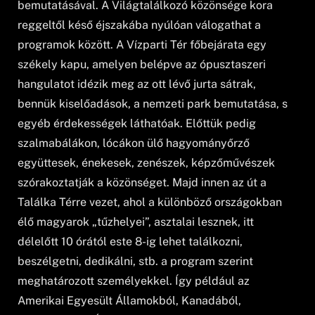
bemutatásával. A Világtalálkozó közönsége kora
reggeltől késő éjszakába nyúlóan válogathat a
programok között. A Vízparti Tér főbejárata egy
székely kapu, amelyen belépve az ópusztaszeri
hangulatot idézik meg az ott lévő jurta sátrak,
bennük kiselőadások, a nemzeti park bemutatása, s
egyéb érdekességek láthatóak. Előttük pedig
szalmabálákon, lócákon ülő hagyományőrző
együttesek, énekesek, zenészek, képzőművészek
szórakoztatják a közönséget. Majd innen az út a
Találka Térre vezet, ahol a különböző országokban
élő magyarok „tűzhelyei”, asztalai lesznek, itt
délelőtt 10 órától este 8-ig lehet találkozni,
beszélgetni, dedikálni, stb. a program szerint
meghatározott személyekkel. Így például az
Amerikai Egyesült Államokból, Kanadából,