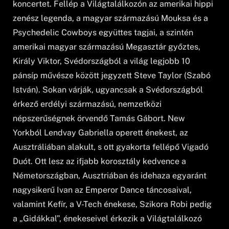
koncertet. Fellép a Világtalálkozón az amerikai hippi
zenész legenda, a magyar származású Mouksa és a
Psychedelic Cowboys együttes tagjai, a szintén
amerikai magyar származású Megasztár győztes,
Király Viktor, Svédországból a világ legjobb 10
pánsíp művésze között jegyzett Steve Taylor (Szabó
István). Sokan várják, ugyancsak a Svédországból
érkező erdélyi származású, nemzetközi
népszerűségnek örvendő Tamás Gábort. New
Yorkból Lendvay Gabriella operett énekest, az
Ausztráliában alakult, s ott gyakorta fellépő Vigadó
Duót. Ott lesz az ifjabb korosztály kedvence a
Németországban, Ausztriában és idehaza egyaránt
nagysikerű Ivan az Emperor Dance táncosaival,
valamint Kefír, a V-Tech énekese, Szikora Robi pedig
a „Gidákkal”, énekeseivel érkezik a Világtalálkozó