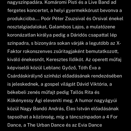
nagyszínpadára. Komáromi Pisti és a Live Band ad
fergetes koncertet, a helyi gyermekkórust bevonva a
produkcióba…. Poór Péter Zsuzsival és Orsival énekel
nosztalgiadalokat, Galambos Lajos, a mulatózene
koronázatlan királya pedig a Dáridós csapattal lép
színpadra, s bizonyára sokan várják a legutóbb az X-
Faktor rokonszenves zsűritagjaként bemutatkozott,
kiváló énekesnőt, Keresztes Ildikót. Az operett műfaj
képviselői közül Leblanc Győző, Tóth Éva a
Csárdáskirálynő színházi előadásának rendezésében
is jeleskednek, a gospel világát Dávid Viktória, a
békebeli zenés műfajt pedig Tallós Rita és
Kökényessy Ági eleveníti meg. A humor nagyágyúi
közül Nagy Bandó András, Éles István előadásának
tapsolhat a közönség, míg a táncszínpadon a 4 For
Dance, a The Urban Dance és az Evia Dance