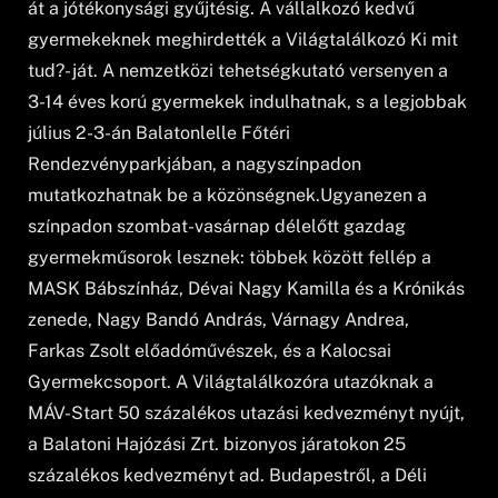
át a jótékonysági gyűjtésig. A vállalkozó kedvű
gyermekeknek meghirdették a Világtalálkozó Ki mit
tud?- ját. A nemzetközi tehetségkutató versenyen a
3-14 éves korú gyermekek indulhatnak, s a legjobbak
július 2-3-án Balatonlelle Főtéri
Rendezvényparkjában, a nagyszínpadon
mutatkozhatnak be a közönségnek.Ugyanezen a
színpadon szombat-vasárnap délelőtt gazdag
gyermekműsorok lesznek: többek között fellép a
MASK Bábszínház, Dévai Nagy Kamilla és a Krónikás
zenede, Nagy Bandó András, Várnagy Andrea,
Farkas Zsolt előadóművészek, és a Kalocsai
Gyermekcsoport. A Világtalálkozóra utazóknak a
MÁV-Start 50 százalékos utazási kedvezményt nyújt,
a Balatoni Hajózási Zrt. bizonyos járatokon 25
százalékos kedvezményt ad. Budapestről, a Déli