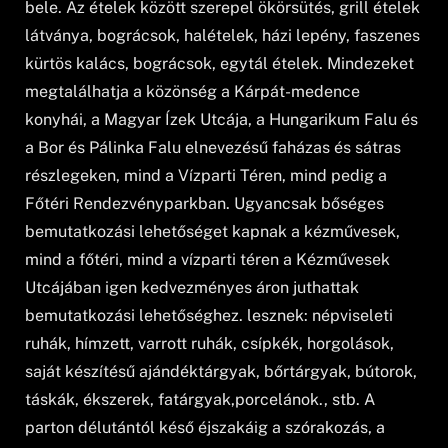
bele. Az ételek között szerepel ökörsütés, grill ételek
látványa, bográcsok, halételek, házi lepény, faszenes
kürtös kalács, bográcsok, egytál ételek. Mindezeket
megtalálhatja a közönség a Kárpát-medence
konyhái, a Magyar Ízek Utcája, a Hungarikum Falu és
a Bor és Pálinka Falu elnevezésű faházas és sátras
részlegeken, mind a Vízparti Téren, mind pedig a
Főtéri Rendezvényparkban. Ugyancsak bőséges
bemutatkozási lehetőséget kapnak a kézművesek,
mind a főtéri, mind a vízparti téren a Kézművesek
Utcájában igen kedvezményes áron juthattak
bemutatkozási lehetőséghez. lesznek: népviseleti
ruhák, hímzett, varrott ruhák, csípkék, horgolások,
saját készítésű ajándéktárgyak, bőrtárgyak, bútorok,
táskák, ékszerek, fatárgyak,porcelánok., stb. A
parton délutántól késő éjszakáig a szórakozás, a