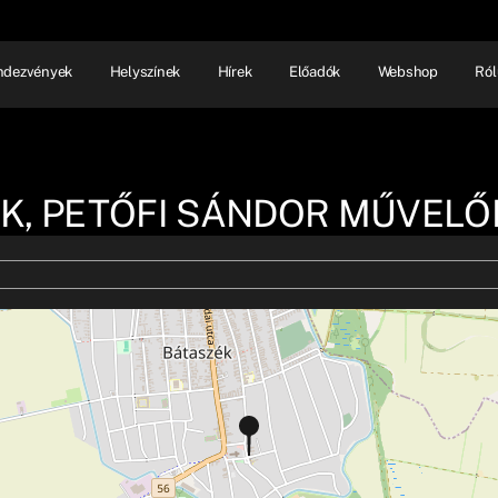
ndezvények
Helyszínek
Hírek
Előadók
Webshop
Ról
NHÁZ
ELŐADÓI EST
SHOW
K, PETŐFI SÁNDOR MŰVELŐ