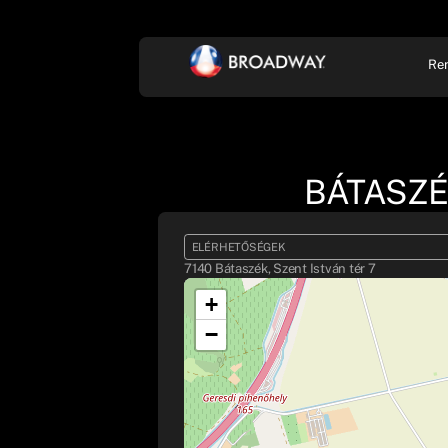
Re
KONCERT, ZENE
SZÍ
BÁTASZÉ
ELÉRHETŐSÉGEK
7140 Bátaszék, Szent István tér 7
+
−