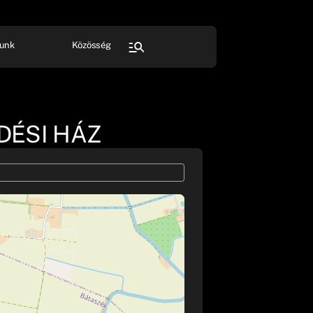
unk
Közösség
FESZTIVÁL
SPORT
Összes rendezvény
DÉSI HÁZ