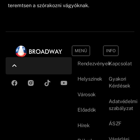
teremtsen a szórakozni vágyóknak.
MENÜ
INFO
Rendezvények
Kapcsolat
Helyszínek
Gyakori
Kérdések
Városok
Adatvédelmi
szabályzat
Előadók
ÁSZF
Hírek
Vásárlási