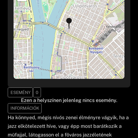
ESEMÉNY
0
Ezen a helyszínen jelenleg nincs esemény.
INFORMÁCIÓK
Ha könnyed, mégis nívós zenei élményre vágyik, ha a
jazz elkötelezett híve, vagy épp most barátkozik a
mûfajjal, látogasson el a fõváros jazzéletének