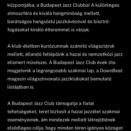
központjába, a Budapest Jazz Clubba! A különleges
atmoszféra és kiváló hangminõség mellett,
barátságos hangulatú jazzkávézóval és bisztró-
fogásokat kínáló étteremmel is várjuk.
A klub-életben kuriózumnak számító világsztárok
mellett, állandó fellépõink a hazai és nemzetközi jazz
elismert mûvészei. A Budapest Jazz Club évek óta
megjelenik a legrangosabb szakmai lap, a DownBeat
magazin világszínvonalú jazzklubokat bemutató
listájában is.
A Budapest Jazz Club támogatja a fiatal
tehetségeket, teret biztosít a hazai jazzélet szakmai
eseményeinek, ám mindezek mellett létrejöttének
elsõdleges célja, hogy minden téren igényes közeget