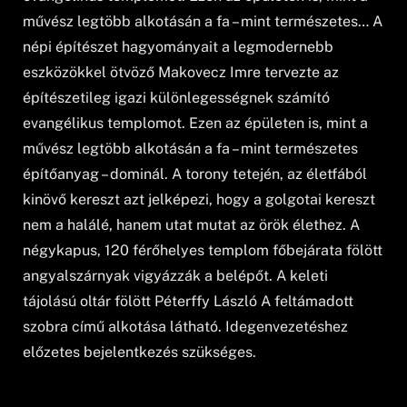
művész legtöbb alkotásán a fa – mint természetes… A
népi építészet hagyományait a legmodernebb
eszközökkel ötvöző Makovecz Imre tervezte az
építészetileg igazi különlegességnek számító
evangélikus templomot. Ezen az épületen is, mint a
művész legtöbb alkotásán a fa – mint természetes
építőanyag – dominál. A torony tetején, az életfából
kinövő kereszt azt jelképezi, hogy a golgotai kereszt
nem a halálé, hanem utat mutat az örök élethez. A
négykapus, 120 férőhelyes templom főbejárata fölött
angyalszárnyak vigyázzák a belépőt. A keleti
tájolású oltár fölött Péterffy László A feltámadott
szobra című alkotása látható. Idegenvezetéshez
előzetes bejelentkezés szükséges.