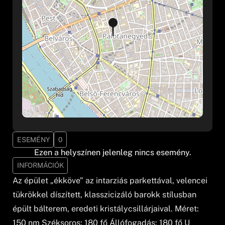
ESEMÉNY
0
Ezen a helyszínen jelenleg nincs esemény.
INFORMÁCIÓK
Az épület „ékköve” az intarziás parkettával, velencei
tükrökkel díszített, klasszicizáló barokk stílusban
épült bálterem, eredeti kristálycsillárjaival. Méret:
150 nm Széksoros: 180 fő Állófogadás: 180 fő U