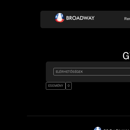
Re
KONCERT, ZENE
SZÍ
G
ELÉRHETŐSÉGEK
ESEMÉNY
0