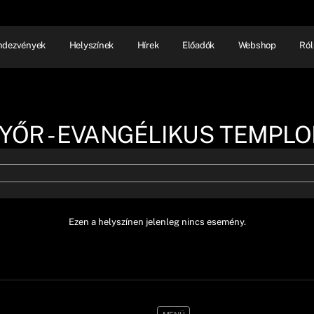
ndezvények
Helyszínek
Hírek
Előadók
Webshop
Ról
NHÁZ
ELŐADÓI EST
SHOW
YŐR - EVANGÉLIKUS TEMPL
Ezen a helyszínen jelenleg nincs esemény.