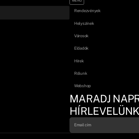
MENÜ
Rendezvények
Helyszínek
Városok
Előadók
Hírek
Rólunk
Webshop
MARADJ NAP
HÍRLEVELÜNK