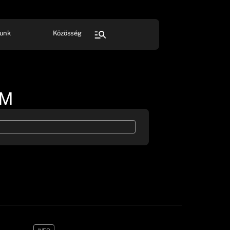
unk
Közösség
FESZTIVÁL
SPORT
Összes rendezvény
OM