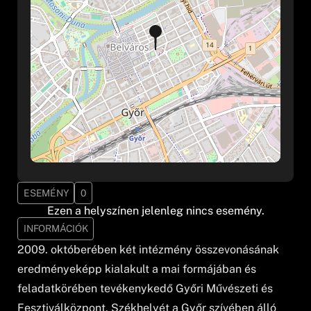
ESEMÉNY
0
Ezen a helyszínen jelenleg nincs esemény.
INFORMÁCIÓK
2009. októberében két intézmény összevonásának
eredményeképp kialakult a mai formájában és
feladatkörében tevékenykedő Győri Művészeti és
Fesztiválközpont. Székhelyét a Győr szívében álló