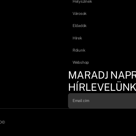
Helyszínek
Városok
Előadók
Hírek
Rólunk
Webshop
MARADJ NAP
HÍRLEVELÜNK
D©