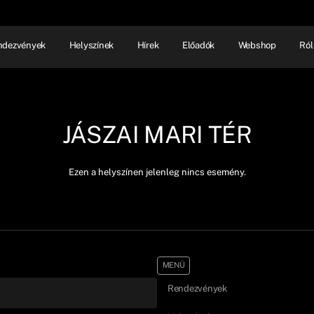
ndezvények
Helyszínek
Hírek
Előadók
Webshop
Ról
NHÁZ
ELŐADÓI EST
SHOW
JÁSZAI MARI TÉR
Ezen a helyszínen jelenleg nincs esemény.
MENÜ
Rendezvények