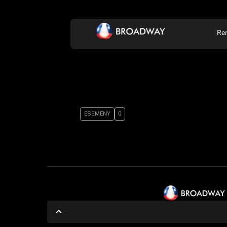
Re
KONCERT, ZENE
SZÍ
ESEMÉNY
0