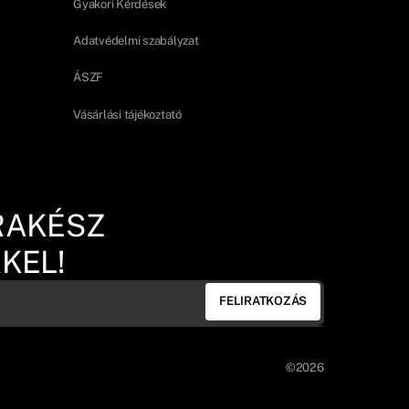
Gyakori Kérdések
Adatvédelmi szabályzat
ÁSZF
Vásárlási tájékoztató
RAKÉSZ
KEL!
FELIRATKOZÁS
©2026