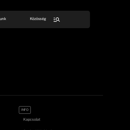
unk
Közösség
FESZTIVÁL
SPORT
Összes rendezvény
INFO
Kapcsolat