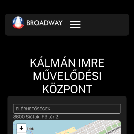
KÁLMÁN IMRE
MŰVELŐDÉSI
KÖZPONT
ELÉRHETŐSÉGEK
8600 Siófok, Fő tér 2.
+