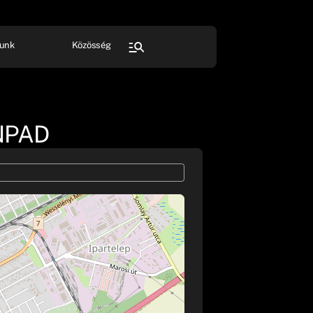
unk
Közösség
FESZTIVÁL
SPORT
Összes rendezvény
NPAD