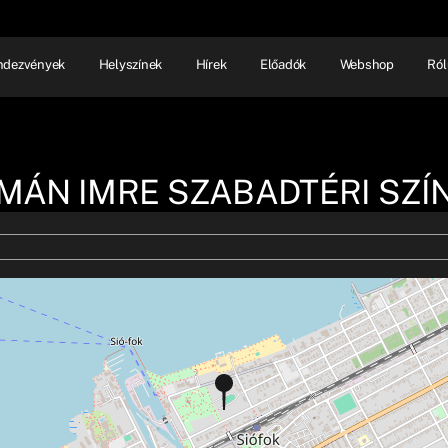
ndezvények
Helyszínek
Hírek
Előadók
Webshop
Ról
NHÁZ
ELŐADÓI EST
SHOW
MÁN IMRE SZABADTÉRI SZÍ