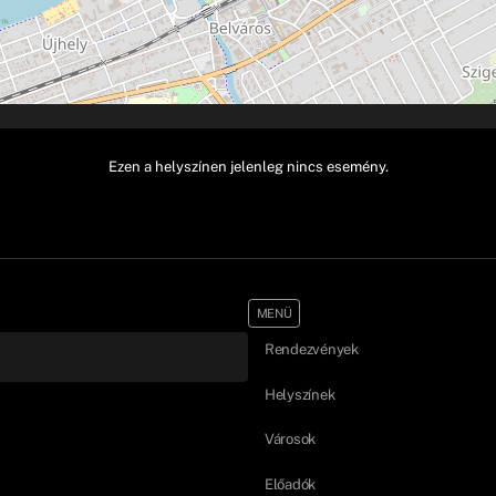
Ezen a helyszínen jelenleg nincs esemény.
MENÜ
Rendezvények
Helyszínek
Városok
Előadók