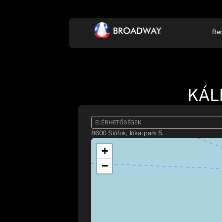
Re
KONCERT, ZENE
SZÍ
KÁL
ELÉRHETŐSÉGEK
8600 Siófok, Jókai park 5.
+
−