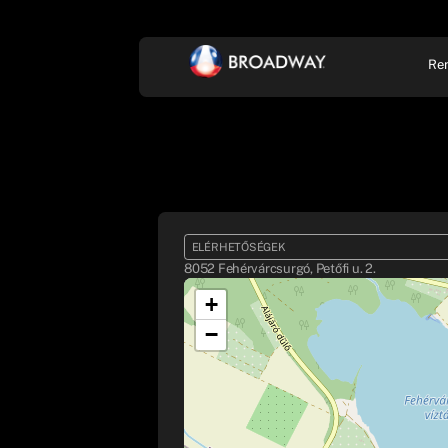
Re
KONCERT, ZENE
SZÍ
ELÉRHETŐSÉGEK
8052 Fehérvárcsurgó, Petőfi u. 2.
+
−