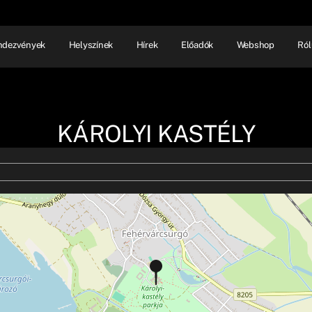
ndezvények
Helyszínek
Hírek
Előadók
Webshop
Ról
NHÁZ
ELŐADÓI EST
SHOW
KÁROLYI KASTÉLY