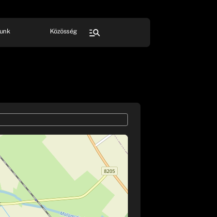
unk
Közösség
FESZTIVÁL
SPORT
Összes rendezvény