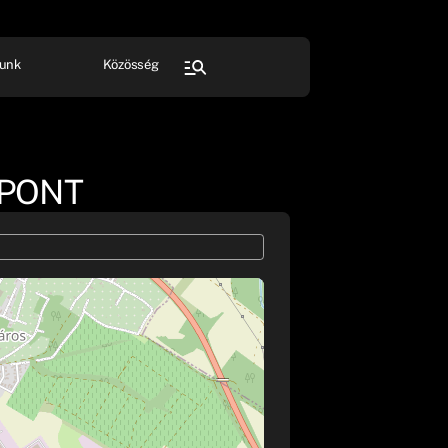
unk
Közösség
FESZTIVÁL
SPORT
Összes rendezvény
ZPONT