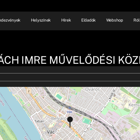
ndezvények
Helyszínek
Hírek
Előadók
Webshop
Ról
NHÁZ
ELŐADÓI EST
SHOW
CH IMRE MŰVELŐDÉSI KÖ