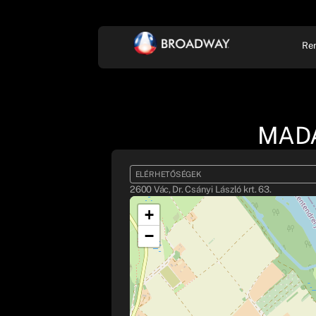
Re
KONCERT, ZENE
SZÍ
MADÁ
ELÉRHETŐSÉGEK
2600 Vác, Dr. Csányi László krt. 63.
+
−