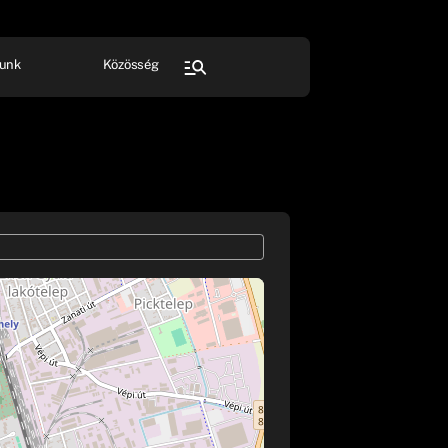
unk
Közösség
FESZTIVÁL
SPORT
Összes rendezvény