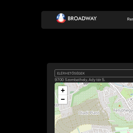
Re
KONCERT, ZENE
SZÍ
ELÉRHETŐSÉGEK
9700 Szombathely, Ady tér 5.
+
−