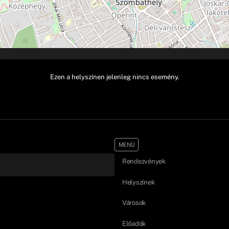
Ezen a helyszínen jelenleg nincs esemény.
MENÜ
Rendezvények
Helyszínek
Városok
Előadók