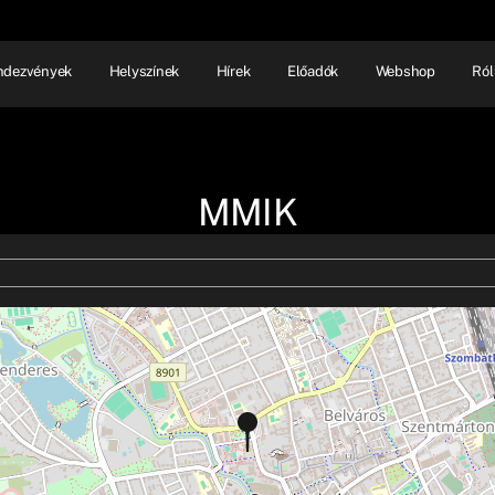
ndezvények
Helyszínek
Hírek
Előadók
Webshop
Ról
NHÁZ
ELŐADÓI EST
SHOW
MMIK