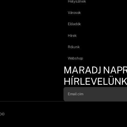
Helyszínek
Városok
Előadók
Hírek
Rólunk
Webshop
MARADJ NAP
HÍRLEVELÜNK
D©