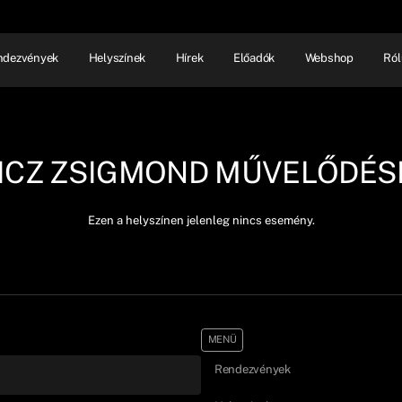
ndezvények
Helyszínek
Hírek
Előadók
Webshop
Ról
NHÁZ
ELŐADÓI EST
SHOW
ICZ ZSIGMOND MŰVELŐDÉSI
Ezen a helyszínen jelenleg nincs esemény.
MENÜ
Rendezvények