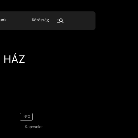
unk
Közösség
FESZTIVÁL
SPORT
Összes rendezvény
 HÁZ
INFO
Kapcsolat