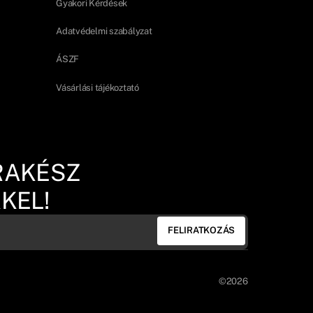
Gyakori Kérdések
Adatvédelmi szabályzat
ÁSZF
Vásárlási tájékoztató
RAKÉSZ
KEL!
FELIRATKOZÁS
©2026