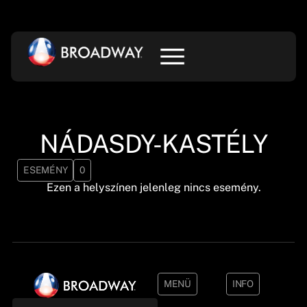
NÁDASDY-KASTÉLY
ESEMÉNY
0
Ezen a helyszínen jelenleg nincs esemény.
MENÜ
INFO