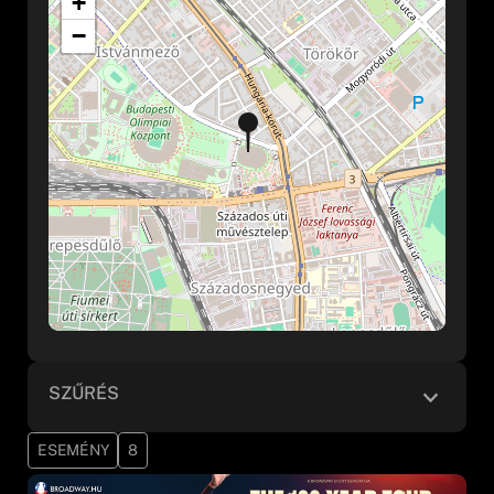
+
−
SZŰRÉS
ESEMÉNY
8
Kategória