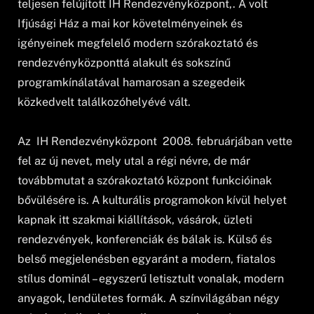
teljesen felújított IH Rendezvényközpont,. A volt
Ifjúsági Ház a mai kor követelményeinek és
igényeinek megfelelő modern szórakoztató és
rendezvényközponttá alakult és sokszínű
programkínálatával hamarosan a szegedeik
közkedvelt találkozóhelyévé vált.
Az IH Rendezvényközpont 2008. februárjában vette
fel az új nevet, mely utal a régi névre, de már
továbbmutat a szórakoztató központ funkcióinak
bővülésére is. A kulturális programokon kívül helyet
kapnak itt szakmai kiállítások, vásárok, üzleti
rendezvények, konferenciák és bálak is. Külső és
belső megjelenésben egyaránt a modern, fiatalos
stílus dominál – egyszerű letisztult vonalak, modern
anyagok, lendületes formák. A színvilágában négy