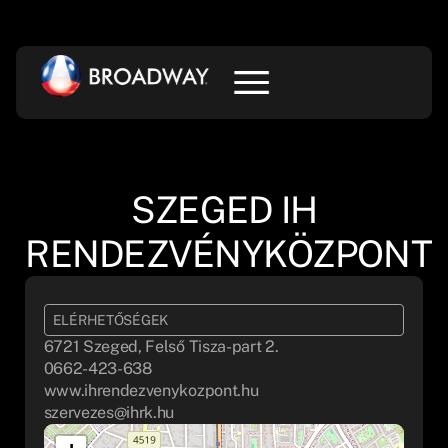
SZEGED IH
RENDEZVÉNYKÖZPONT
ELÉRHETŐSÉGEK
6721 Szeged, Felső Tisza-part 2.
0662-423-638
www.ihrendezvenykozpont.hu
szervezes@ihrk.hu