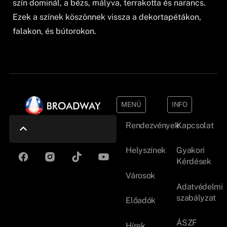
szín dominál, a bézs, mályva, terrakotta és narancs.
Ezek a színek köszönnek vissza a dekortapétákon,
falakon, és bútorokon.
MENÜ
INFO
Rendezvények
Kapcsolat
Helyszínek
Gyakori
Kérdések
Városok
Adatvédelmi
szabályzat
Előadók
ÁSZF
Hírek