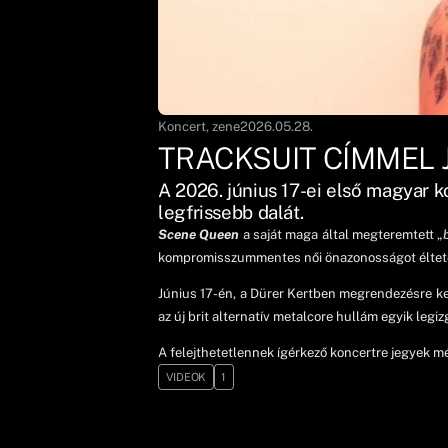
Koncert, zene
2026.05.28.
TRACKSUIT CÍMMEL 
A 2026. június 17-ei első magyar 
legfrissebb dalát.
Scene Queen
a saját maga által megteremtett „
kompromisszummentes női önazonosságot éltető 
Június 17-én, a Dürer Kertben megrendezésre ke
az új brit alternatív metalcore hullám egyik leg
A felejthetetlennek ígérkező koncertre jegyek 
VIDEOK
1