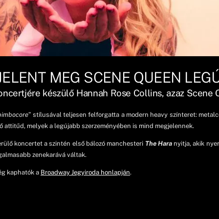
JELENT MEG SCENE QUEEN LEG
koncertjére készülő Hannah Rose Collins, azaz Scene 
bimbocore
” stílusával teljesen felforgatta a modern heavy színteret: metal
attitűd, melyek a legújabb szerzeményében is mind megjelennek.
rülő koncertet a szintén első bálozó manchesteri
The Hara
nyitja, akik ny
izgalmasabb zenekarává váltak.
még kaphatók a
Broadway Jegyiroda honlapján
.