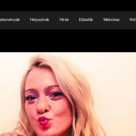
ndezvények
Helyszínek
Hírek
Előadók
Webshop
Ról
NHÁZ
ELŐADÓI EST
SHOW