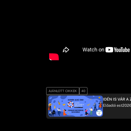
AJÁNLOTT CIKKEK
40
IDÉN IS VÁR A
Előadói est
2026