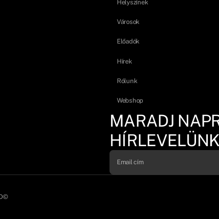
Helyszínek
Városok
Előadók
Hírek
Rólunk
Webshop
MARADJ NAP
HÍRLEVELÜNK
D©