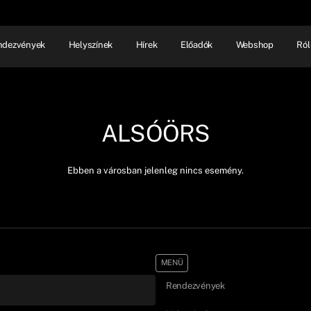
ndezvények
Helyszínek
Hírek
Előadók
Webshop
Ról
NHÁZ
ELŐADÓI EST
SHOW
ALSÓÖRS
Ebben a városban jelenleg nincs esemény.
MENÜ
Rendezvények