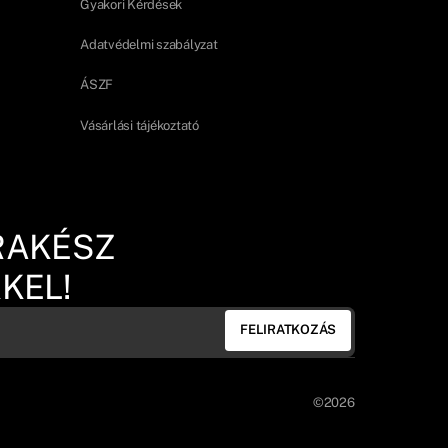
Gyakori Kérdések
Adatvédelmi szabályzat
ÁSZF
Vásárlási tájékoztató
RAKÉSZ
KEL!
FELIRATKOZÁS
©2026