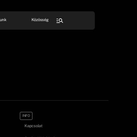
unk
Közösség
FESZTIVÁL
SPORT
Összes rendezvény
INFO
Kapcsolat