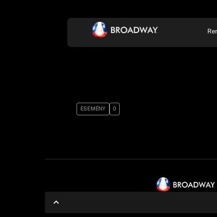
Re
KONCERT, ZENE
SZÍ
ESEMÉNY
0