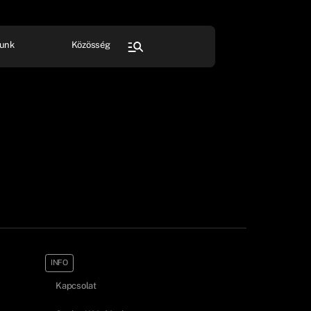
unk
Közösség
FESZTIVÁL
SPORT
Összes rendezvény
INFO
Kapcsolat