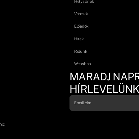
Helyszínek
Városok
Előadók
Hírek
Rólunk
Webshop
MARADJ NAP
HÍRLEVELÜNK
D©