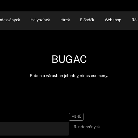
ndezvények
Helyszínek
Hírek
Előadók
Webshop
Ról
NHÁZ
ELŐADÓI EST
SHOW
BUGAC
Ebben a városban jelenleg nincs esemény.
MENÜ
Rendezvények