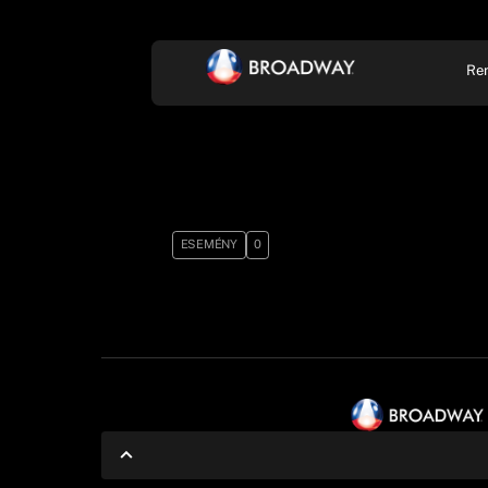
Re
KONCERT, ZENE
SZÍ
ESEMÉNY
0