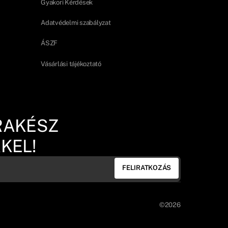
Gyakori Kérdések
Adatvédelmi szabályzat
ÁSZF
Vásárlási tájékoztató
RAKÉSZ
KEL!
FELIRATKOZÁS
©2026