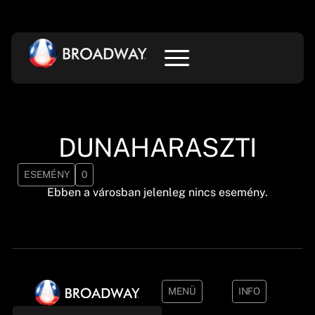
DUNAHARASZTI
ESEMÉNY
0
Ebben a városban jelenleg nincs esemény.
MENÜ
INFO