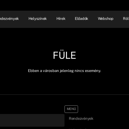
ndezvények
Helyszínek
Hírek
Előadók
Webshop
Ról
NHÁZ
ELŐADÓI EST
SHOW
FÜLE
Ebben a városban jelenleg nincs esemény.
MENÜ
Rendezvények