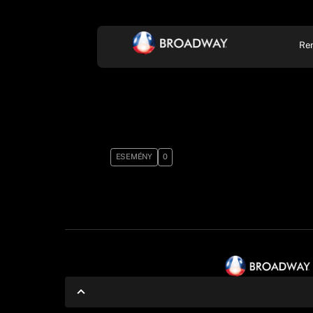
Re
KONCERT, ZENE
SZÍ
ESEMÉNY
0