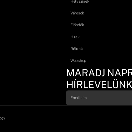
Helyszínek
Városok
Előadók
Hírek
Rólunk
Webshop
MARADJ NAP
HÍRLEVELÜNK
D©