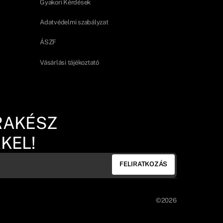
Gyakori Kérdések
Adatvédelmi szabályzat
ÁSZF
Vásárlási tájékoztató
RAKÉSZ
KEL!
FELIRATKOZÁS
©2026