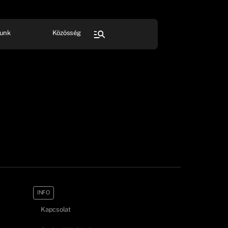
unk
Közösség
FESZTIVÁL
SPORT
Összes rendezvény
INFO
Kapcsolat