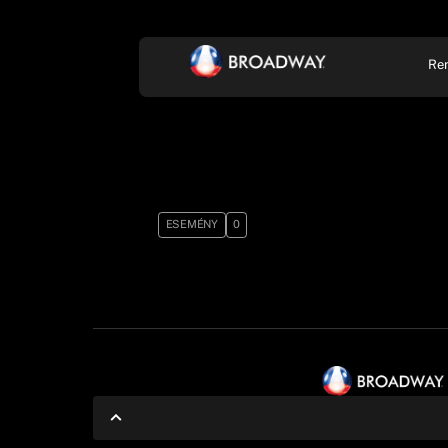
Re
KONCERT, ZENE
SZÍ
ESEMÉNY
0