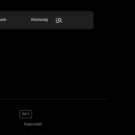
unk
Közösség
FESZTIVÁL
SPORT
Összes rendezvény
INFO
Kapcsolat