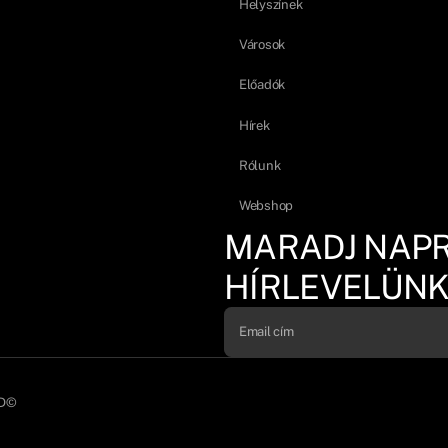
Helyszínek
Városok
Előadók
Hírek
Rólunk
Webshop
MARADJ NAP
HÍRLEVELÜNK
D©