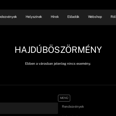
ndezvények
Helyszínek
Hírek
Előadók
Webshop
Ról
NHÁZ
ELŐADÓI EST
SHOW
HAJDÚBÖSZÖRMÉNY
Ebben a városban jelenleg nincs esemény.
MENÜ
Rendezvények