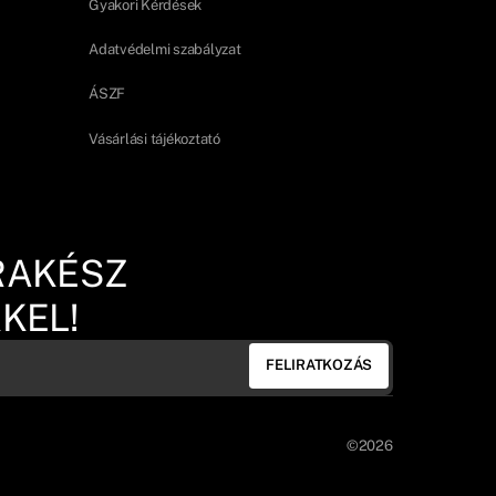
Gyakori Kérdések
Adatvédelmi szabályzat
ÁSZF
Vásárlási tájékoztató
RAKÉSZ
KEL!
FELIRATKOZÁS
©2026