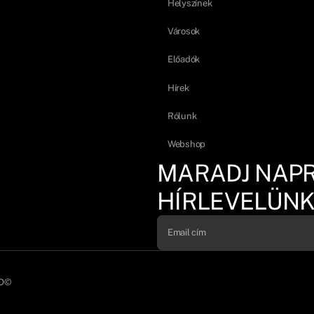
Helyszínek
Városok
Előadók
Hírek
Rólunk
Webshop
MARADJ NAP
HÍRLEVELÜNK
D©