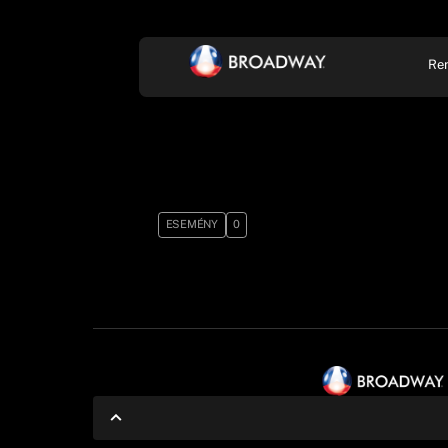
Re
KONCERT, ZENE
SZÍ
ESEMÉNY
0