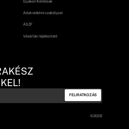
Gyakori Kérdések
Adatvédelmi szabályzat
ÁSZF
Vásárlási tájékoztató
RAKÉSZ
KEL!
FELIRATKOZÁS
©2026