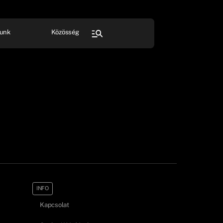
unk
Közösség
FESZTIVÁL
SPORT
Összes rendezvény
INFO
Kapcsolat