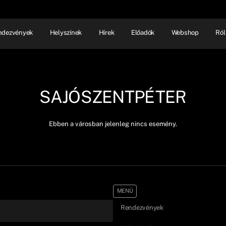
ndezvények
Helyszínek
Hírek
Előadók
Webshop
Ról
NHÁZ
ELŐADÓI EST
SHOW
SAJÓSZENTPÉTER
Ebben a városban jelenleg nincs esemény.
MENÜ
Rendezvények