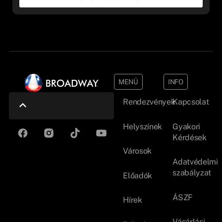
MENÜ
INFO
Rendezvények
Kapcsolat
Helyszínek
Gyakori
Kérdések
Városok
Adatvédelmi
szabályzat
Előadók
ÁSZF
Hírek
Vásárlási