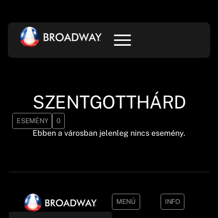
SZENTGOTTHÁRD
ESEMÉNY
0
Ebben a városban jelenleg nincs esemény.
MENÜ
INFO