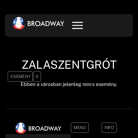
ZALASZENTGRÓT
ESEMÉNY
0
Ebben a városban jelenleg nincs esemény.
MENÜ
INFO