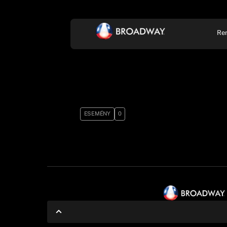
Re
KONCERT, ZENE
SZÍ
ESEMÉNY
0