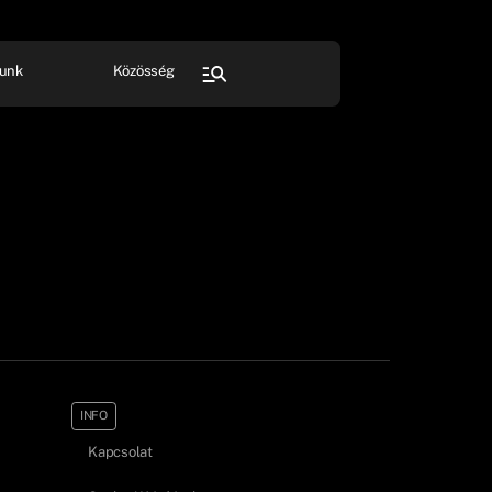
unk
Közösség
FESZTIVÁL
SPORT
Összes rendezvény
INFO
Kapcsolat