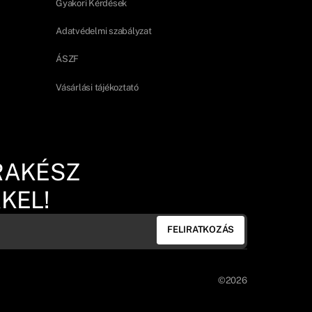
Gyakori Kérdések
Adatvédelmi szabályzat
ÁSZF
Vásárlási tájékoztató
RAKÉSZ
KEL!
FELIRATKOZÁS
©2026