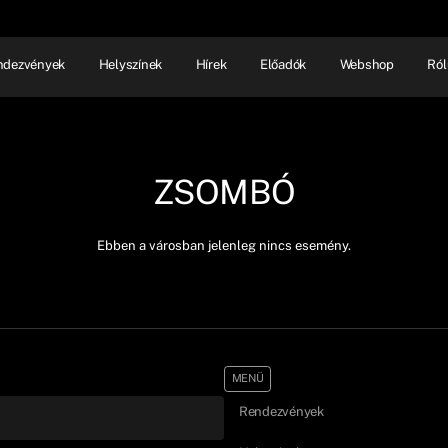
ndezvények
Helyszínek
Hírek
Előadók
Webshop
Ról
NHÁZ
ELŐADÓI EST
SHOW
ZSOMBÓ
Ebben a városban jelenleg nincs esemény.
MENÜ
Rendezvények