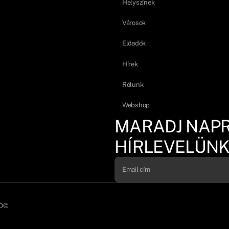
Helyszínek
Városok
Előadók
Hírek
Rólunk
Webshop
MARADJ NAP
HÍRLEVELÜNK
D©