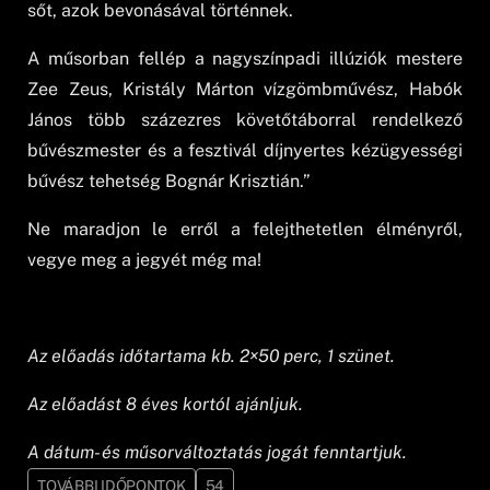
sőt, azok bevonásával történnek.
A műsorban fellép a nagyszínpadi illúziók mestere
Zee Zeus, Kristály Márton vízgömbművész, Habók
János több százezres követőtáborral rendelkező
bűvészmester és a fesztivál díjnyertes kézügyességi
bűvész tehetség Bognár Krisztián.”
Ne maradjon le erről a felejthetetlen élményről,
vegye meg a jegyét még ma!
Az előadás időtartama kb. 2×50 perc, 1 szünet.
Az előadást 8 éves kortól ajánljuk.
A dátum- és műsorváltoztatás jogát fenntartjuk.
TOVÁBBI IDŐPONTOK
54