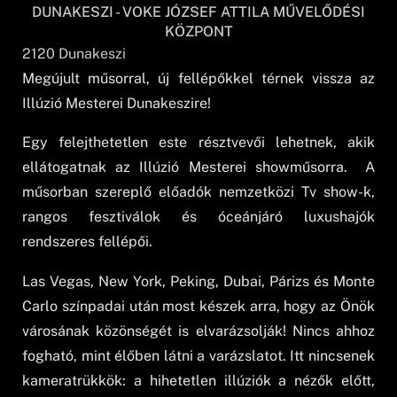
DUNAKESZI - VOKE JÓZSEF ATTILA MŰVELŐDÉSI
KÖZPONT
2120
Dunakeszi
Megújult műsorral, új fellépőkkel térnek vissza az
Illúzió Mesterei Dunakeszire!
Egy felejthetetlen este résztvevői lehetnek, akik
ellátogatnak az Illúzió Mesterei showműsorra. A
műsorban szereplő előadók nemzetközi Tv show-k,
rangos fesztiválok és óceánjáró luxushajók
rendszeres fellépői.
Las Vegas, New York, Peking, Dubai, Párizs és Monte
Carlo színpadai után most készek arra, hogy az Önök
városának közönségét is elvarázsolják! Nincs ahhoz
fogható, mint élőben látni a varázslatot. Itt nincsenek
kameratrükkök: a hihetetlen illúziók a nézők előtt,