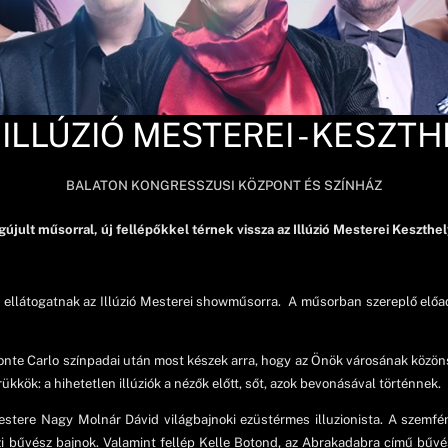
 ILLÚZIÓ MESTEREI - KESZTH
BALATON KONGRESSZUSI KÖZPONT ÉS SZÍNHÁZ
újult műsorral, új fellépőkkel térnek vissza az Illúzió Mesterei Keszthel
ik ellátogatnak az Illúzió Mesterei showműsorra. A műsorban szereplő elő
onte Carlo színpadai után most készek arra, hogy az Önök városának közöns
rükkök: a hihetetlen illúziók a nézők előtt, sőt, azok bevonásával történnek.
estere Nagy Molnár Dávid világbajnoki ezüstérmes illuzionista. A szem
 bűvész bajnok. Valamint fellép Kelle Botond, az Abrakadabra című bűvész