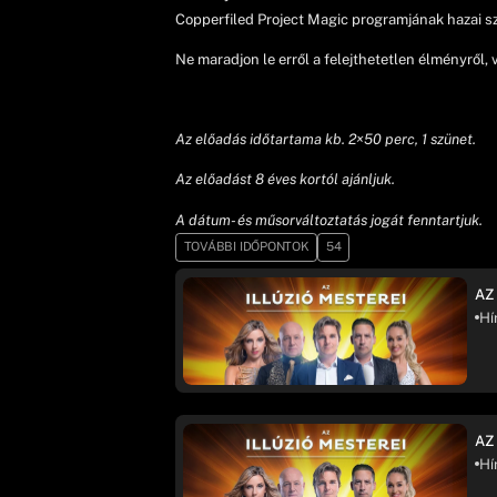
Copperfiled Project Magic programjának hazai sz
Ne maradjon le erről a felejthetetlen élményről,
Az előadás időtartama kb. 2×50 perc, 1 szünet.
Az előadást 8 éves kortól ajánljuk.
A dátum- és műsorváltoztatás jogát fenntartjuk.
TOVÁBBI IDŐPONTOK
54
AZ
Hí
AZ
Hí