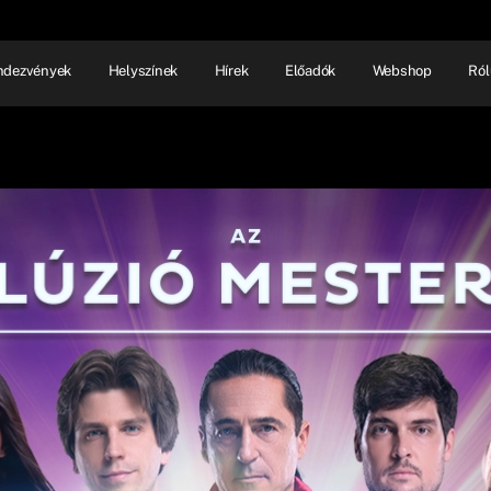
ndezvények
Helyszínek
Hírek
Előadók
Webshop
Ról
NHÁZ
ELŐADÓI EST
SHOW