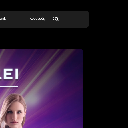
unk
Közösség
FESZTIVÁL
SPORT
Összes rendezvény