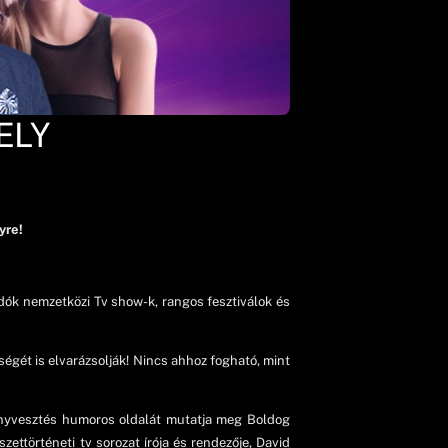
ELY
yre!
adók nemzetközi Tv show-k, rangos fesztiválok és
égét is elvarázsolják! Nincs ahhoz fogható, mint
fényvesztés humoros oldalát mutatja meg Boldog
ettörténeti tv sorozat írója és rendezője, David