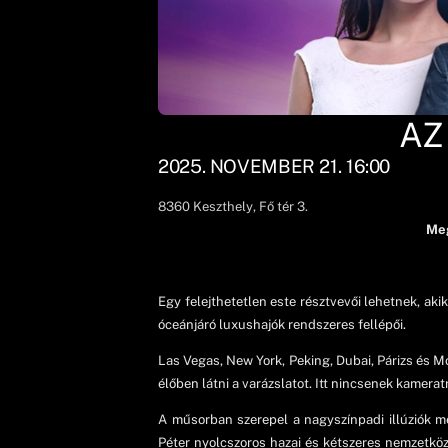
AZ
2025. NOVEMBER 21. 16:00
8360
Keszthely
, Fő tér 3.
Meg
Egy felejthetetlen este résztvevői lehetnek, ak
óceánjáró luxushajók rendszeres fellépői.
Las Vegas, New York, Peking, Dubai, Párizs és M
élőben látni a varázslatot. Itt nincsenek kamerat
A műsorban szerepel a nagyszínpadi illúziók m
Péter nyolcszoros hazai és kétszeres nemzetközi