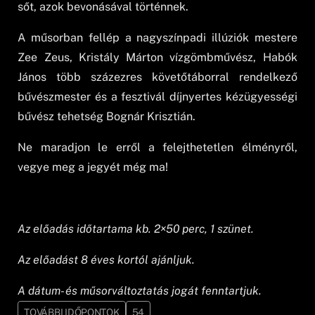
sőt, azok bevonásával történnek.
A műsorban fellép a nagyszínpadi illúziók mestere
Zee Zeus, Kristály Márton vízgömbművész, Habók
János több százezres követőtáborral rendelkező
bűvészmester és a fesztivál díjnyertes kézügyességi
bűvész tehetség Bognár Krisztián.
Ne maradjon le erről a felejthetetlen élményről,
vegye meg a jegyét még ma!
Az előadás időtartama kb. 2×50 perc, 1 szünet.
Az előadást 8 éves kortól ajánljuk.
A dátum- és műsorváltoztatás jogát fenntartjuk.
TOVÁBBI IDŐPONTOK
54