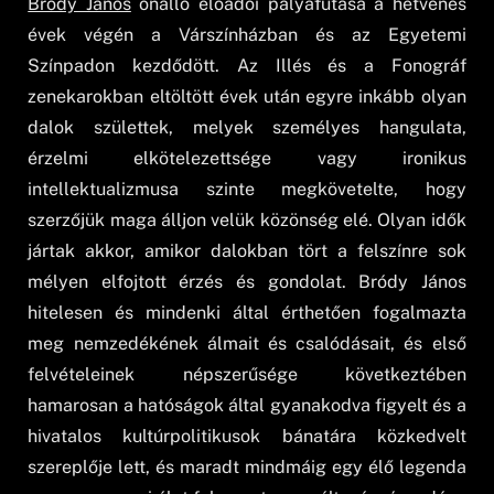
Bródy János
önálló előadói pályafutása a hetvenes
évek végén a Várszínházban és az Egyetemi
Színpadon kezdődött. Az Illés és a Fonográf
zenekarokban eltöltött évek után egyre inkább olyan
dalok születtek, melyek személyes hangulata,
érzelmi elkötelezettsége vagy ironikus
intellektualizmusa szinte megkövetelte, hogy
szerzőjük maga álljon velük közönség elé. Olyan idők
jártak akkor, amikor dalokban tört a felszínre sok
mélyen elfojtott érzés és gondolat. Bródy János
hitelesen és mindenki által érthetően fogalmazta
meg nemzedékének álmait és csalódásait, és első
felvételeinek népszerűsége következtében
hamarosan a hatóságok által gyanakodva figyelt és a
hivatalos kultúrpolitikusok bánatára közkedvelt
szereplője lett, és maradt mindmáig egy élő legenda