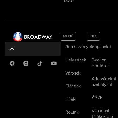
Tokaj
MENÜ
INFO
Rendezvények
Kapcsolat
Helyszínek
Gyakori
Kérdések
Városok
Adatvédelmi
szabályzat
Előadók
ÁSZF
Hírek
Vásárlási
Rólunk
tájékoztató