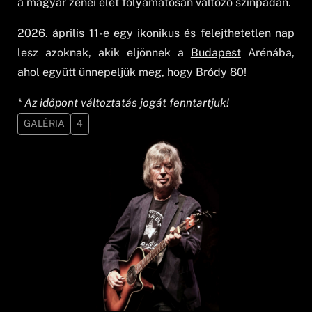
a magyar zenei élet folyamatosan változó színpadán.
2026. április 11-e egy ikonikus és felejthetetlen nap
lesz azoknak, akik eljönnek a
Budapest
Arénába,
ahol együtt ünnepeljük meg, hogy Bródy 80!
* Az időpont változtatás jogát fenntartjuk!
GALÉRIA
4