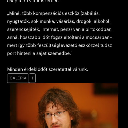
csap le rá villámszerűen.”
„Minél több kompenzációs eszköz (zabálás,
nyugtatók, sok munka, vásárlás, drogok, alkohol,
szerencsejáték, internet, pénz) van a birtokodban,
annál hosszabb időt fogsz eltölteni a mocsárban –
mert így több feszültséglevezető eszközzel tudsz
port hinteni a saját szemedbe.”
Minden érdeklődőt szeretettel várunk.
GALÉRIA
1