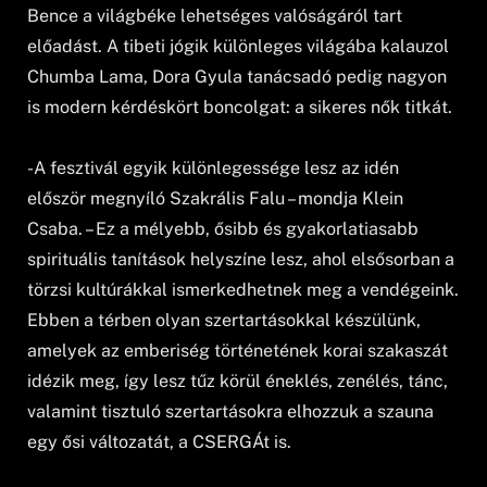
Bence a világbéke lehetséges valóságáról tart
előadást. A tibeti jógik különleges világába kalauzol
Chumba Lama, Dora Gyula tanácsadó pedig nagyon
is modern kérdéskört boncolgat: a sikeres nők titkát.
-A fesztivál egyik különlegessége lesz az idén
először megnyíló Szakrális Falu – mondja Klein
Csaba. – Ez a mélyebb, ősibb és gyakorlatiasabb
spirituális tanítások helyszíne lesz, ahol elsősorban a
törzsi kultúrákkal ismerkedhetnek meg a vendégeink.
Ebben a térben olyan szertartásokkal készülünk,
amelyek az emberiség történetének korai szakaszát
idézik meg, így lesz tűz körül éneklés, zenélés, tánc,
valamint tisztuló szertartásokra elhozzuk a szauna
egy ősi változatát, a CSERGÁt is.