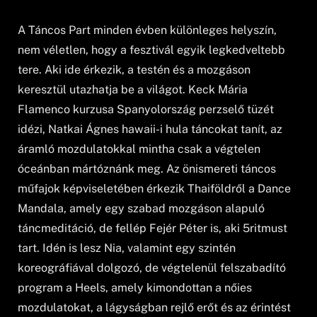
A Táncos Part minden évben különleges helyszín,
nem véletlen, hogy a fesztivál egyik legkedveltebb
tere. Aki ide érkezik, a testén és a mozgáson
keresztül utazhatja be a világot. Keck Mária
Flamenco kurzusa Spanyolország perzselő tüzét
idézi, Natkai Ágnes hawaii-i hula táncokat tanít, az
áramló mozdulatokkal mintha csak a végtelen
óceánban mártóznánk meg. Az önismereti táncos
műfajok képviseletében érkezik Thaiföldről a Dance
Mandala, amely egy szabad mozgáson alapuló
táncmeditáció, de fellép Fejér Péter is, aki 5ritmust
tart. Idén is lesz Nia, valamint egy szintén
koreográfiával dolgozó, de végtelenül felszabadító
program a Heels, amely kimondottan a nőies
mozdulatokat, a lágyságban rejlő erőt és az érintést