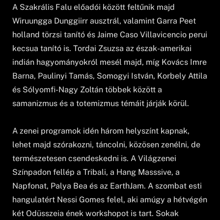
A Szakrális Falu előadói között feltűnik majd
Wiruungga Dunggiirr ausztrál, valamint Garra Peet
holland törzsi tanító és Jaime Caso Villavicencio perui
kecsua tanító is. Tordai Zsuzsa az észak-amerikai
indián hagyományokról mesél majd, míg Kovács Imre
Barna, Paulinyi Tamás, Somogyi István, Korbely Attila
és Sólyomfi-Nagy Zoltán többek között a
samanizmus és a totemizmus témáit járják körül.
A zenei programok idén három helyszínt kapnak,
lehet majd szórakozni, táncolni, közösen zenélni, de
természetesen csendeskedni is. A Világzenei
Színpadon fellép a Tribali, a Hang Masssive, a
Napfonat, Palya Bea és az EarthJam. A szombat esti
hangulatért Nessi Gomes felel, aki amúgy a hétvégén
két Odüsszeia ének workshopot is tart. Sokak