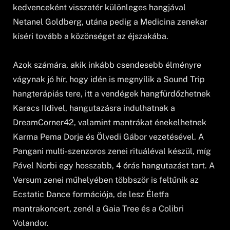
kedvenceként visszatér különleges hangjával
Netanel Goldberg, utána pedig a Medicina zenekar
kíséri tovább a közönséget az éjszakába.
Azok számára, akik inkább csendesebb élményre
vágynak jó hír, hogy idén is megnyílik a Sound Trip
hangterápiás tere, itt a vendégek hangfürdőzhetnek
Karacs Ildivel, hangutazásra indulhatnak a
DreamCorner42, valamint mantrákat énekelhetnek
Karma Pema Dorje és Ölvedi Gábor vezetésével. A
Pangani multi-szenzoros zenei rituáléval készül, míg
Pável Norbi egy hosszabb, 4 órás hangutazást tart. A
Versum zenei műhelyében többször is feltűnik az
Ecstatic Dance formációja, de lesz Életfa
mantrakoncert, zenél a Gaia Tree és a Colibri
Volandor.