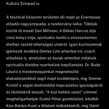
Kultúra Színpad is.
A fesztivál központi területén áll majd az Evernessia
előadói nagyszínpada, a rendezvény lelke. Többek
között itt mesél Dan Millman, A Békés Harcos útja
című könyv írója, spirituális tanító a stresszmentes
élethez vezető lehetséges utakról. Igazi kuriózumnak
ígérkezik továbbá Denise Linn amerikai író, coach
előadása is, amelyben az észak-amerikai indiánok
spirituális életébe nyerhetünk bepillantást. Dr. Buda
László a mindennapjainkat megnehezítő
elakadásainkból segít majd továbblépni, míg Steiner
Kristóf a vegán életmóddal kapcsolatos igazságokról
és tévhitekről beszél. “A kiút befelé vezet” címmel
meghallgathatjuk Szabó Péter gondolatait, később
Kiss Balázs Kunó a félelem működéséről, míg Gánti