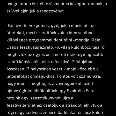
hangulatban és ítélkezésmentes közegben, annak jó
szívvel ajánljuk a rendezvényt.
-Két éve tervezgetünk, gyűjtjük a muníciót, az
ötleteket, mert szerettünk volna idén valóban
különleges programmal debütálni – mondja Klein
Csaba fesztiváligazgató. – A világ különböző tájairól
meghívtuk az egyes önismereti utak legmagasabb
szintű képviselőit, akik a fesztivál 7 falujában
összesen 17 helyszínen vezetik majd közelebb a
látogatókat önmagukhoz. Fontos volt számunkra,
hogy idén is meglepjük a vendégeinket, ezért
újdonságként elkülönítünk egy Szakrális Falut,
hozunk egy izzasztókunyhót, újra a
fesztiválterülethez csatoljuk a strandot, elhívtuk a
régi nagy kedvenc zenei előadóinkat és lesz külön