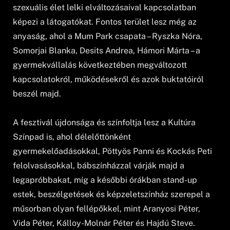
szexuális élet lelki elváltozásaival kapcsolatban
képezi a látogatókat. Fontos terület lesz még az
anyaság, ahol a Mum Park csapata – Ryszka Nóra,
Somorjai Blanka, Desits Andrea, Hámori Márta – a
gyermekvállalás következtében megváltozott
kapcsolatokról, működésekről és azok buktatóiról
beszél majd.
A fesztivál újdonsága és színfoltja lesz a Kultúra
Színpad is, ahol délelőttönként
gyermekelőadásokkal, Pöttyös Panni és Kockás Peti
felolvasásokkal, bábszínházzal várják majd a
legapróbbakat, míg a későbbi órákban stand-up
estek, beszélgetések és képzeletszínház szerepel a
műsorban olyan fellépőkkel, mint Aranyosi Péter,
Vida Péter, Kálloy-Molnár Péter és Hajdú Steve.