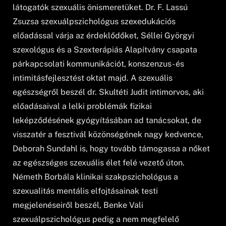
látogatók szexuális önismeretüket. Dr. F. Lassú
Zsuzsa szexuálpszichológus szexedukációs
előadással várja az érdeklődőket, Séllei Györgyi
szexológus és a Szexterápiás Alapítvány csapata
párkapcsolati kommunikációt, konszenzus- és
intimitásfejlesztést oktat majd. A szexuális
egészségről beszél dr. Skultéti Judit intimorvos, aki
előadásaival a lelki problémák fizikai
leképződésének gyógyításában ad tanácsokat, de
visszatér a fesztivál közönségének nagy kedvence,
Deborah Sundahl is, hogy tovább támogassa a nőket
az egészséges szexuális élet felé vezető úton.
Németh Borbála klinikai szakpszichológus a
szexualitás mentális elfojtásainak testi
megjelenéseiről beszél, Benke Vali
szexuálpszichológus pedig a nem megfelelő