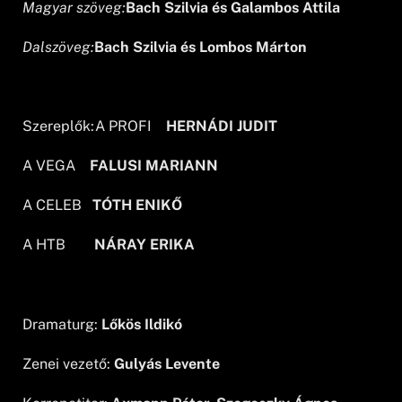
Magyar szöveg:
Bach Szilvia és Galambos Attila
Dalszöveg:
Bach Szilvia és Lombos Márton
Szereplők:
A PROFI
HERNÁDI JUDIT
A VEGA
FALUSI MARIANN
A CELEB
TÓTH ENIKŐ
A HTB
NÁRAY ERIKA
Dramaturg:
Lőkös Ildikó
Zenei vezető:
Gulyás Levente