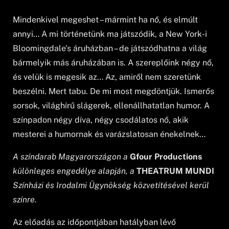
Mindenkivel megeshet – mármint ha nő, és elmúlt
annyi… A mi történetünk ma játszódik, a New York-i
Bloomingdale’s áruházban – de játszódhatna a világ
bármelyik más áruházában is. A szereplőink négy nő,
és velük is megesik az… Az, amiről nem szeretünk
beszélni. Mert tabu. De mi most megdöntjük. Ismerős
sorsok, világhírű slágerek, ellenállhatatlan humor. A
színpadon négy díva, négy csodálatos nő, akik
mesterei a humornak és varázslatosan énekelnek…
A színdarab Magyarországon a
Gfour Productions
különleges engedélye alapján, a
THEATRUM MUNDI
Színházi és Irodalmi Ügynökség
közvetítésével kerül
színre.
Az előadás az időpontjában hatályban lévő