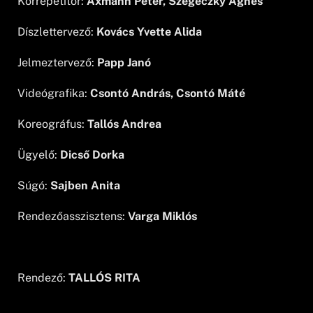
Korrepetitor:
Axmann Péter, Szegeczky Ágnes
Díszlettervező:
Kovács Yvette Alida
Jelmeztervező:
Papp Janó
Videógrafika:
Csontó András, Csontó Máté
Koreográfus:
Tallós Andrea
Ügyelő:
Dicső Dorka
Súgó:
Sajben Anita
Rendezőasszisztens:
Varga Miklós
Rendező:
TALLÓS RITA