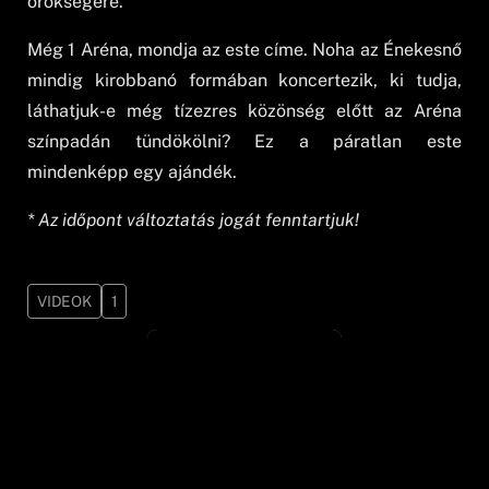
örökségére.
Még 1 Aréna, mondja az este címe. Noha az Énekesnő
mindig kirobbanó formában koncertezik, ki tudja,
láthatjuk-e még tízezres közönség előtt az Aréna
színpadán tündökölni? Ez a páratlan este
mindenképp egy ajándék.
* Az időpont változtatás jogát fenntartjuk!
VIDEOK
1