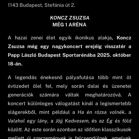
1143
Budapest
, Stefánia út 2.
KONCZ ZSUZSA
MÉG 1 ARÉNA
A hazai zenei élet egyik ikonikus alakja
, Koncz
Zsuzsa még egy nagykoncert erejéig visszatér a
Papp László Budapest Sportarénába 2025. október
18-án.
A legendás énekesnő pályafutása több mint öt
évtizedet ölel fel, mely során dalai és üzenetei
generációk számára váltak meghatározóvá. A
koncert különleges válogatást kínál a legismertebb
slágerekből, mint például a
Ha én rózsa volnék
, a
Valahol egy lány
, a
Jöjj Kedvesem
, és az
Ég és föld
között
. Az este során azonban az időtlen klasszikusok
mellett új szerzemények is felcsendülnek, amelyek