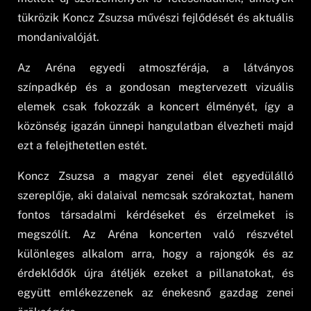
tükrözik Koncz Zsuzsa művészi fejlődését és aktuális
mondanivalóját.
Az Aréna egyedi atmoszférája, a látványos
színpadkép és a gondosan megtervezett vizuális
elemek csak fokozzák a koncert élményét, így a
közönség igazán ünnepi hangulatban élvezheti majd
ezt a felejthetetlen estét.
Koncz Zsuzsa a magyar zenei élet egyedülálló
szereplője, aki dalaival nemcsak szórakoztat, hanem
fontos társadalmi kérdéseket és érzelmeket is
megszólít. Az Aréna koncerten való részvétel
különleges alkalom arra, hogy a rajongók és az
érdeklődők újra átéljék ezeket a pillanatokat, és
együtt emlékezzenek az énekesnő gazdag zenei