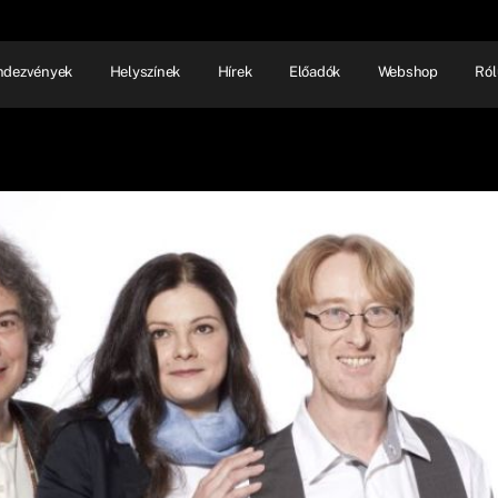
ndezvények
Helyszínek
Hírek
Előadók
Webshop
Ról
NHÁZ
ELŐADÓI EST
SHOW