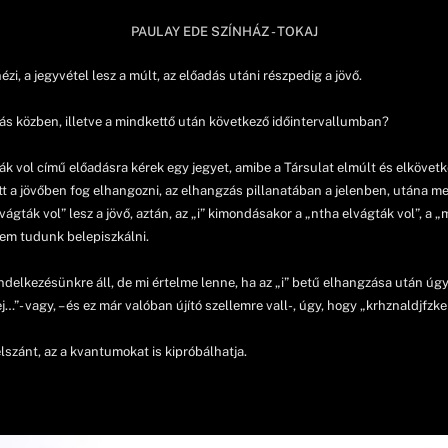
PAULAY EDE SZÍNHÁZ - TOKAJ
i, a jegyvétel lesz a múlt, az előadás utáni részpedig a jövő.
adás közben, illetve a mindkettő után következő időintervallumban?
ták vol című előadásra kérek egy jegyet, amibe a Társulat elmúlt és elkövet
tt a jövőben fog elhangozni, az elhangzás pillanatában a jelenben, utána m
ágták vol” lesz a jövő, aztán, az „i” kimondásakor a „ntha elvágták vol”, a „
nem tudunk belepiszkálni.
elkezésünkre áll, de mi értelme lenne, ha az „i” betű elhangzása után úgy
 vagy, – és ez már valóban újító szellemre vall-, úgy, hogy „krhznaldjfzke
lszánt, az a kvantumokat is kipróbálhatja.