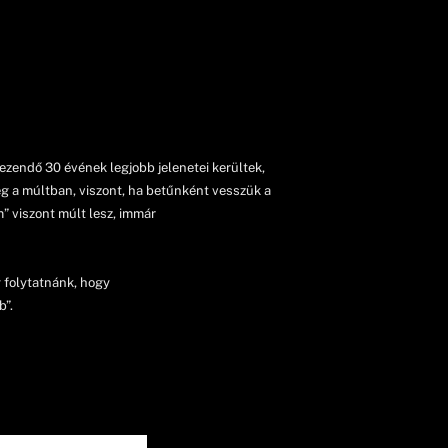
kezendő 30 évének legjobb jelenetei kerültek,
eg a múltban, viszont, ha betűnként vesszük a
m” viszont múlt lesz, immár
 folytatnánk, hogy
b”.