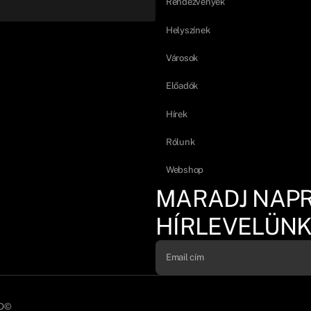
Rendezvények
Helyszínek
Városok
Előadók
Hírek
Rólunk
Webshop
MARADJ NAP
HÍRLEVELÜNK
D©