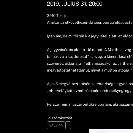
2019. JÚLIUS 31. 20:00
3910
Tokaj
Amikor az elkövetkezendő jelenben az előadást néz
Igen ám, de mi történik a jegyvétel alatt, az elő
A jegyvásárlás alatt a „Jó napot! A Mintha elvág
beleértve a kezdeteket” szöveg, a kimondása elő
szöveget, akkor a „m” elhangzásakor az „intha elv
megváltoztathatatlanul, mivel a múltba utólag 
A jövő megváltoztatásának lehetősége ugyan rend
„nhatvelágkátolvműmícelaőrasáderkékyegtegyej…”-
Persze, nem muszáj betűkre bontani, aki igazán e
Jó szórakozást!
GALÉRIA
1