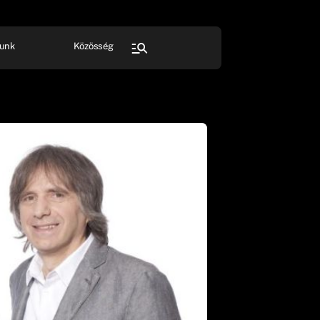
unk
Közösség
FESZTIVÁL
SPORT
Összes rendezvény