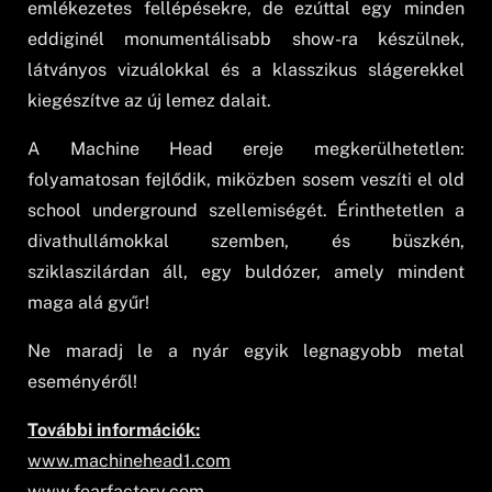
emlékezetes fellépésekre, de ezúttal egy minden
eddiginél monumentálisabb show-ra készülnek,
látványos vizuálokkal és a klasszikus slágerekkel
kiegészítve az új lemez dalait.
A Machine Head ereje megkerülhetetlen:
folyamatosan fejlődik, miközben sosem veszíti el old
school underground szellemiségét. Érinthetetlen a
divathullámokkal szemben, és büszkén,
sziklaszilárdan áll, egy buldózer, amely mindent
maga alá gyűr!
Ne maradj le a nyár egyik legnagyobb metal
eseményéről!
További információk:
www.machinehead1.com
www.fearfactory.com