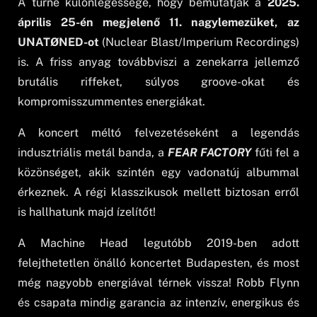
A turné különlegessége, hogy bemutatják a
2025.
április 25-én megjelenő 11. nagylemezüket, az
UNATØNED-ot
(Nuclear Blast/Imperium Recordings)
is. A friss anyag továbbviszi a zenekarra jellemző
brutális riffeket, súlyos groove-okat és
kompromisszummentes energiákat.
A koncert méltó felvezetéseként a legendás
indusztriális metál banda, a
FEAR FACTORY
fűti fel a
közönséget, akik szintén egy vadonatúj albummal
érkeznek. A régi klasszikusok mellett biztosan erről
is hallhatunk majd ízelítőt!
A Machine Head legutóbb 2019-ben adott
felejthetetlen önálló koncertet Budapesten, és most
még nagyobb energiával térnek vissza! Robb Flynn
és csapata mindig garancia az intenzív, energikus és