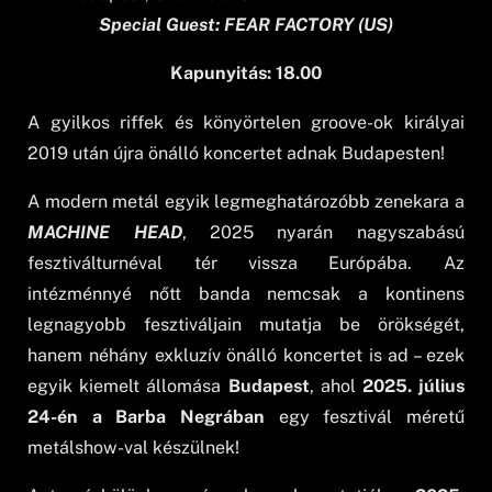
Special Guest: FEAR FACTORY (US)
Kapunyitás: 18.00
A gyilkos riffek és könyörtelen groove-ok királyai
2019 után újra önálló koncertet adnak Budapesten!
A modern metál egyik legmeghatározóbb zenekara a
MACHINE HEAD
, 2025 nyarán nagyszabású
fesztiválturnéval tér vissza Európába. Az
intézménnyé nőtt banda nemcsak a kontinens
legnagyobb fesztiváljain mutatja be örökségét,
hanem néhány exkluzív önálló koncertet is ad – ezek
egyik kiemelt állomása
Budapest
, ahol
2025. július
24-én a Barba Negrában
egy fesztivál méretű
metálshow-val készülnek!