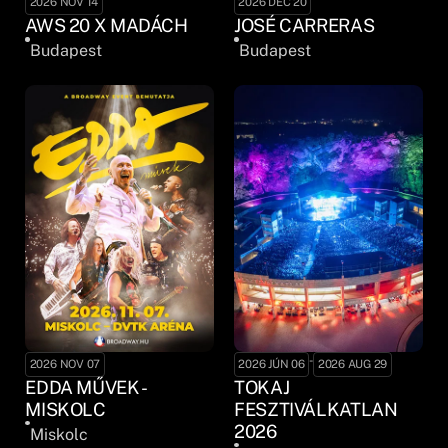
2026 NOV 14
2026 DEC 20
AWS 20 X MADÁCH
JOSÉ CARRERAS
Budapest
Budapest
-
2026 NOV 07
2026 JÚN 06
2026 AUG 29
EDDA MŰVEK -
TOKAJ
MISKOLC
FESZTIVÁLKATLAN
2026
Miskolc