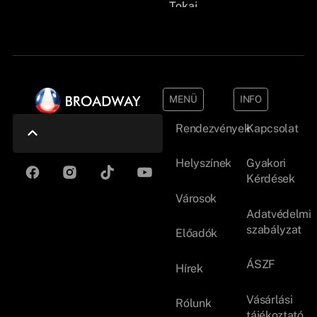
Tokaj
MENÜ
INFO
Rendezvények
Kapcsolat
Helyszínek
Gyakori
Kérdések
Városok
Adatvédelmi
szabályzat
Előadók
ÁSZF
Hírek
Vásárlási
Rólunk
tájékoztató