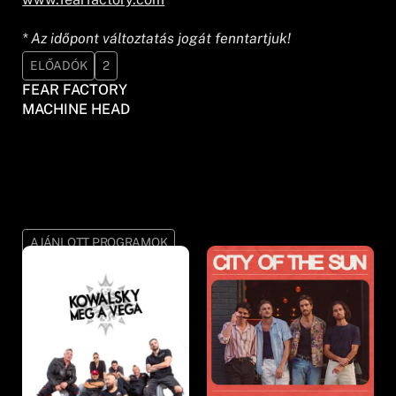
* Az időpont változtatás jogát fenntartjuk!
ELŐADÓK
2
FEAR FACTORY
MACHINE HEAD
AJÁNLOTT PROGRAMOK