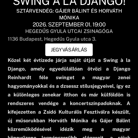
SWING À LA DJANGO!
SZTÁRVENDÉG: GÁJER BÁLINT ÉS HORVÁTH
MÓNIKA
2026. SZEPTEMBER 01. 19:00
HEGEDŰS GYULA UTCAI ZSINAGÓGA
1136
Budapest
, Hegedűs Gyula utca 3.
JEGYVÁSÁRLÁS
Közel két évtizede járja saját útját a Swing à la
Django, amely egyedülállóan ötvözi a Django
Reinhardt féle swinget a magyar zenei
hagyományokkal és a dzsessz stílusjegyeivel, így ez
a különleges zenekar itthon és már külföldön is
rendszeres vendége a koncertszínpadoknak. A
kifejezetten a Zsidó Kulturális Fesztiválra készült,
új műsorukban Horváth Mónika és Gájer Bálint
közreműködésével idézik meg a magyar
könnyűzene legnépszerűbb slágereit, a rájuk