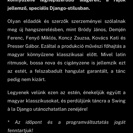
jellemző, speciális Django-stílusban.
Olyan előadók és szerzők szerzeményei szólalnak
meg új hangszerelésben, mint Bródy János, Demjén
Ferenc, Fenyő Miklós, Koncz Zsuzsa, Kovács Kati és
Presser Gábor. Ezáltal a produkció művészi főhajtás a
magyar könnyűzene klasszikusai előtt. Mivel latin
ritmusok, bossa nova és cigányzene is jellemzik ezt
az estét, a felszabadult hangulat garantált, a tánc
pedig nem kizárt.
Legyenek velünk ezen az estén, énekeljük együtt a
magyar klasszikusokat, és perdüljünk táncra a Swing
à la Django utánozhatatlan zenéjére!
* Az időpont és a programváltoztatás jogát
fenntartjuk!